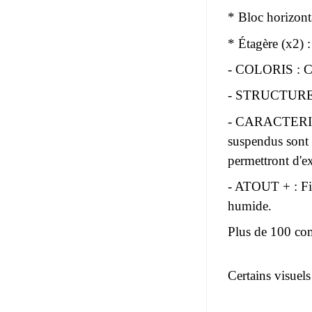
* Bloc horizon
* Étagère (x2)
- COLORIS : Cor
- STRUCTURE : 
- CARACTERISTI
suspendus sont p
permettront d'e
- ATOUT + : Fini
humide.
Plus de 100 com
Certains visuels
Pas d'avis pou