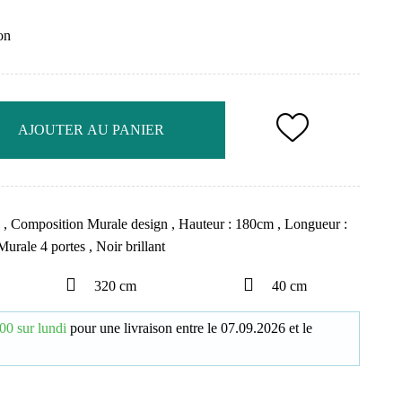
on
AJOUTER AU PANIER
e
,
Composition Murale design
,
Hauteur : 180cm
,
Longueur :
Murale 4 portes
,
Noir brillant
320 cm
40 cm
00 sur lundi
pour une livraison
entre le
07.09.2026
et le