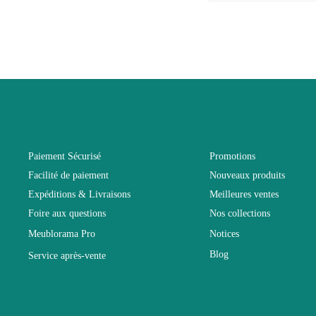
EAN
Vous devez vous
Age
Collection
Coloris
Paiement Sécurisé
Promotions
Facilité de paiement
Nouveaux produits
Dimensions
Expéditions & Livraisons
Meilleures ventes
Foire aux questions
Nos collections
Electrique
Meublorama Pro
Notices
Blog
Service après-vente
Empilable
Entretien