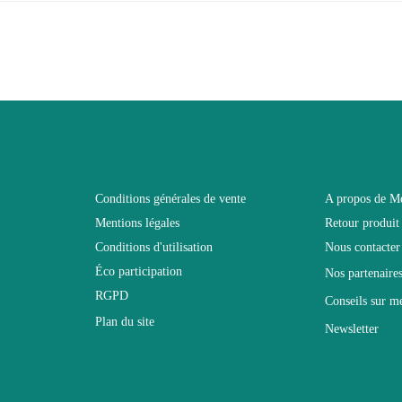
3664573034762
 connecter pour laisser un avis
Adulte
FLY
Noir
Conditions générales de vente
A propos de M
Mentions légales
Retour produit
L320xH180xP40
Conditions d'utilisation
Nous contacter
Éco participation
Nos partenaire
Electrique
RGPD
Conseils sur m
Plan du site
Newsletter
Non Empilable
Facile d'entretien avec un microfibre humide