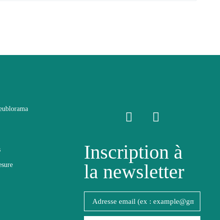
eublorama
Inscription à
s
la newsletter
esure