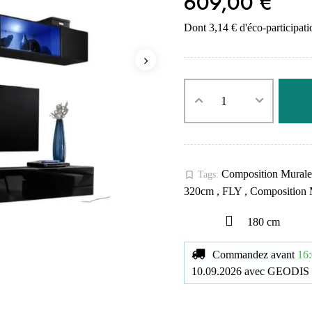
609,00 €
Dont 3,14 € d'éco-participati
Composition Mural
bookmark_border
Tags:
320cm
,
FLY
,
Composition 
180 cm
Commandez avant
16:
10.09.2026
avec
GEODIS