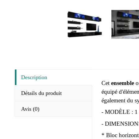
Description
Cet
ensemble
of
équipé d'élémen
Détails du produit
également du sy
Avis
(0)
- MODÈLE : 1 
- DIMENSIONS :
* Bloc horizon