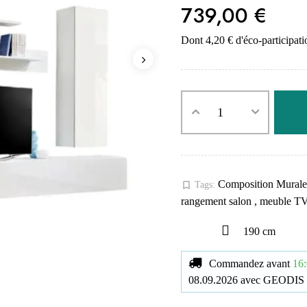
739,00 €
Dont 4,20 € d'éco-participati
Composition Mural
bookmark_border
Tags:
rangement salon
,
meuble T
190 cm
Commandez avant
16:
08.09.2026
avec
GEODIS