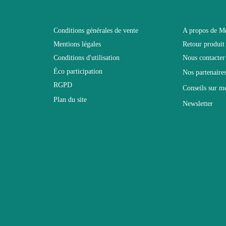
Noir
Conditions générales de vente
A propos de M
Mentions légales
Retour produit
L320xH190xP40
Conditions d'utilisation
Nous contacter
Éco participation
Nos partenaire
Electrique
RGPD
Conseils sur m
Plan du site
Newsletter
Non Empilable
Facile d'entretien avec un microfibre humi
Fixe
2 ans