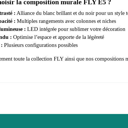
oisir la composition murale FLY E5 ?
rasté :
Alliance du blanc brillant et du noir pour un style 
acité :
Multiples rangements avec colonnes et niches
umineuse :
LED intégrée pour sublimer votre décoration
ndu :
Optimise l’espace et apporte de la légèreté
:
Plusieurs configurations possibles
ment toute la collection
FLY
ainsi que nos
compositions 
r le moment.
3664573006769
 connecter pour laisser un avis
Adulte
FLY