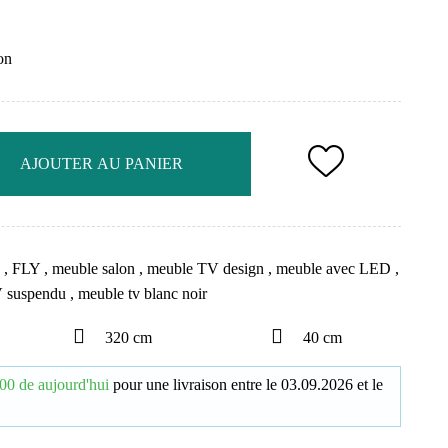
on
AJOUTER AU PANIER
e
,
FLY
,
meuble salon
,
meuble TV design
,
meuble avec LED
,
V suspendu
,
meuble tv blanc noir
320 cm
40 cm
00 de aujourd'hui
pour une livraison
entre le
03.09.2026
et le