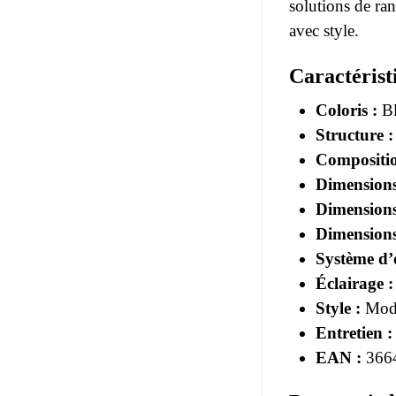
solutions de ra
avec style.
Caractérist
Coloris :
Bl
Structure :
Compositio
Dimensions
Dimensions
Dimensions
Système d’
Éclairage :
Style :
Mode
Entretien :
EAN :
366