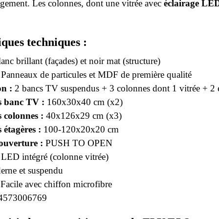
ngement. Les colonnes, dont une vitrée avec
éclairage LED
iques techniques :
anc brillant (façades) et noir mat (structure)
Panneaux de particules et MDF de première qualité
n :
2 bancs TV suspendus + 3 colonnes dont 1 vitrée + 2 
 banc TV :
160x30x40 cm (x2)
 colonnes :
40x126x29 cm (x3)
 étagères :
100-120x20x20 cm
ouverture :
PUSH TO OPEN
LED intégré (colonne vitrée)
rne et suspendu
Facile avec chiffon microfibre
4573006769