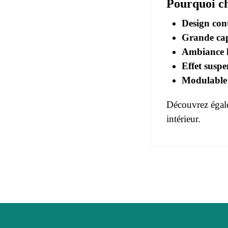
Pourquoi ch
Design cont
Grande cap
Ambiance l
Effet suspe
Modulable 
Découvrez égale
intérieur.
Pas d'avis pou
EAN
Vous devez vous
Age
Collection