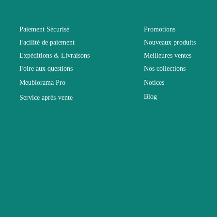
Coloris
Paiement Sécurisé
Promotions
Facilité de paiement
Nouveaux produits
Dimensions
Expéditions & Livraisons
Meilleures ventes
Foire aux questions
Nos collections
Electrique
Meublorama Pro
Notices
Blog
Service après-vente
Empilable
Entretien
Fixe
Garantie