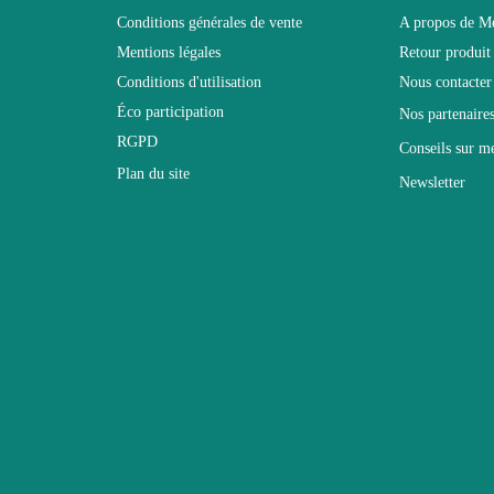
Conditions générales de vente
A propos de M
Mentions légales
Retour produit
L320xH190xP40
Conditions d'utilisation
Nous contacter
Éco participation
Nos partenaire
Non électrique
RGPD
Conseils sur m
Plan du site
Newsletter
Non Empilable
Facile d'entretien avec un microfibre humi
Fixe
2 ans
190