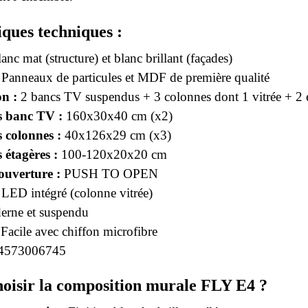
iques techniques :
anc mat (structure) et blanc brillant (façades)
Panneaux de particules et MDF de première qualité
n :
2 bancs TV suspendus + 3 colonnes dont 1 vitrée + 2 
 banc TV :
160x30x40 cm (x2)
 colonnes :
40x126x29 cm (x3)
 étagères :
100-120x20x20 cm
ouverture :
PUSH TO OPEN
LED intégré (colonne vitrée)
rne et suspendu
Facile avec chiffon microfibre
4573006745
oisir la composition murale FLY E4 ?