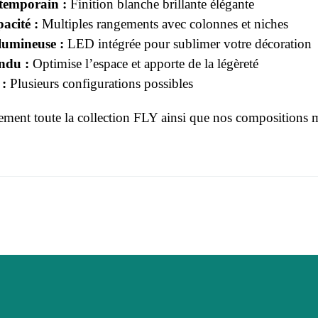
temporain :
Finition blanche brillante élégante
acité :
Multiples rangements avec colonnes et niches
umineuse :
LED intégrée pour sublimer votre décoration
ndu :
Optimise l’espace et apporte de la légèreté
:
Plusieurs configurations possibles
ment toute la collection
FLY
ainsi que nos
compositions 
r le moment.
3664573006745
 connecter pour laisser un avis
Adulte
FLY
Blanc