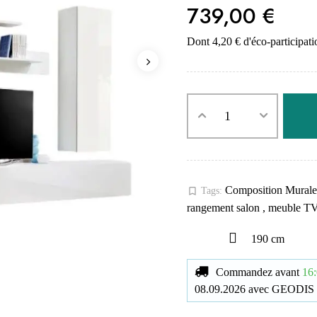
739,00 €
Dont 4,20 € d'éco-participati
Composition Mural
bookmark_border
Tags:
rangement salon
,
meuble T
190 cm
Commandez avant
16:
08.09.2026
avec
GEODIS