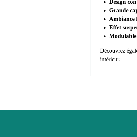
Design con
Grande cap
Ambiance l
Effet suspe
Modulable 
Découvrez égale
intérieur.
Pas d'avis pou
EAN
Vous devez vous
Age
Collection
Coloris