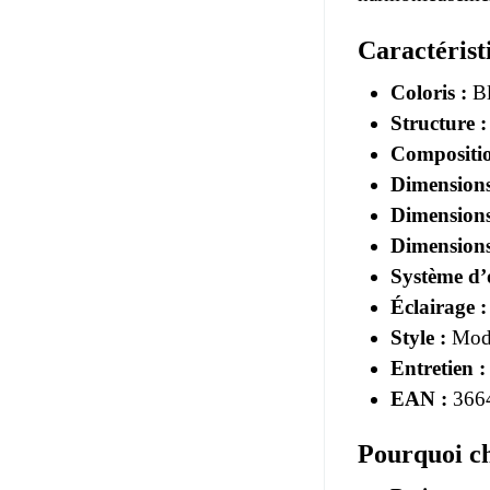
Caractérist
Coloris :
Bl
Structure :
Compositio
Dimensions
Dimensions
Dimensions
Système d’
Éclairage :
Style :
Mode
Entretien :
EAN :
366
Pourquoi ch