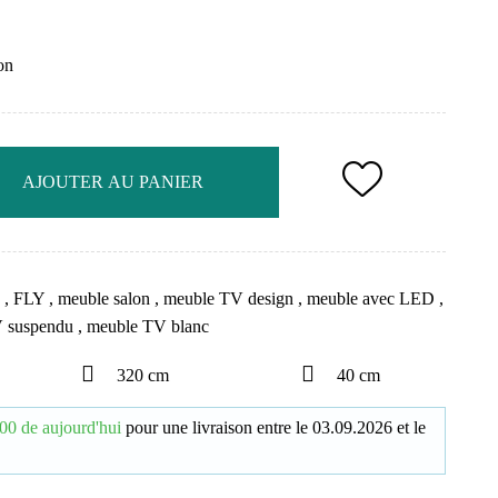
on
AJOUTER AU PANIER
e
,
FLY
,
meuble salon
,
meuble TV design
,
meuble avec LED
,
V suspendu
,
meuble TV blanc
320 cm
40 cm
00 de aujourd'hui
pour une livraison
entre le
03.09.2026
et le