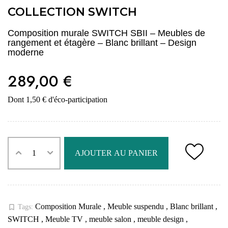
COLLECTION SWITCH
Composition murale SWITCH SBII – Meubles de
rangement et étagère – Blanc brillant – Design
moderne
289,00 €
Dont 1,50 € d'éco-participation
AJOUTER AU PANIER
Composition Murale
,
Meuble suspendu
,
Blanc brillant
,
bookmark_border
Tags:
SWITCH
,
Meuble TV
,
meuble salon
,
meuble design
,