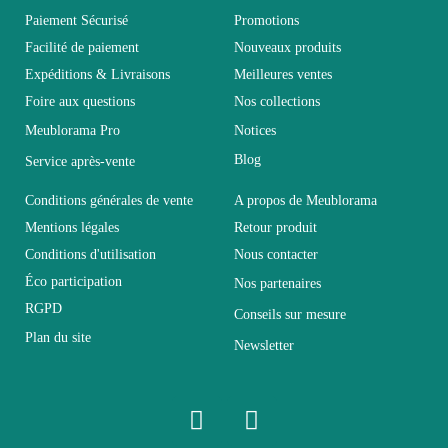
Vous devez vous connecter pour laisser un avis
Age
Adulte
Paiement Sécurisé
Promotions
Facilité de paiement
Nouveaux produits
Expéditions & Livraisons
Meilleures ventes
Collection
SWITCH
Foire aux questions
Nos collections
Meublorama Pro
Notices
Coloris
Blanc
Blog
Service après-vente
Dimensions
130x110x30
Conditions générales de vente
A propos de Meublorama
Mentions légales
Retour produit
Conditions d'utilisation
Nous contacter
Electrique
Non électrique
Éco participation
Nos partenaires
RGPD
Conseils sur mesure
Empilable
Non Empilable
Plan du site
Newsletter
Facile d'entretien
Entretien
avec un microfibre
humide