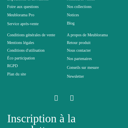
Foire aux questions
Nos collections
Meublorama Pro
Notices
Coloris
Noir
Blog
Service après-vente
Dimensions
330x150x40
Conditions générales de vente
A propos de Meublorama
Mentions légales
Retour produit
Conditions d'utilisation
Nous contacter
Electrique
Electrique
Éco participation
Nos partenaires
RGPD
Conseils sur mesure
Empilable
Non Empilable
Plan du site
Newsletter
Facile d'entretien
Entretien
avec un microfibre
humide
Inscription à la
Fixe
Fixe