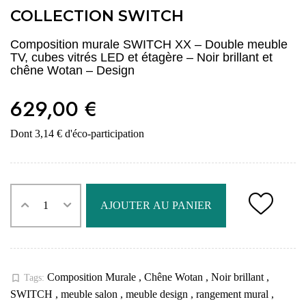
COLLECTION SWITCH
Composition murale SWITCH XX – Double meuble
TV, cubes vitrés LED et étagère – Noir brillant et
chêne Wotan – Design
629,00 €
Dont 3,14 € d'éco-participation
AJOUTER AU PANIER
Composition Murale
,
Chêne Wotan
,
Noir brillant
,
bookmark_border
Tags:
SWITCH
,
meuble salon
,
meuble design
,
rangement mural
,