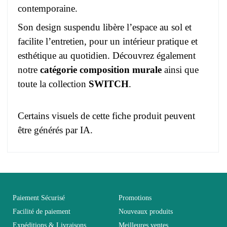
contemporaine.
Son design suspendu libère l’espace au sol et
facilite l’entretien, pour un intérieur pratique et
esthétique au quotidien. Découvrez également
notre
catégorie composition murale
ainsi que
toute la collection
SWITCH
.
Certains visuels de cette fiche produit peuvent
être générés par IA.
Pas d'avis pour le moment.
EAN
3664573021014
Vous devez vous connecter pour laisser un avis
Age
Adulte
Paiement Sécurisé
Promotions
Facilité de paiement
Nouveaux produits
Expéditions & Livraisons
Meilleures ventes
Collection
SWITCH