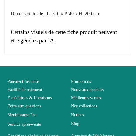
Dimension totale : L. 310 x P. 40 x H. 200 cm
Certains visuels de cette fiche produit peuvent
être générés par IA.
Pas d'avis pour le moment.
EAN
3664573020741
Vous devez vous connecter pour laisser un avis
Age
Adulte
Paiement Sécurisé
Promotions
Facilité de paiement
Nouveaux produits
Expéditions & Livraisons
Meilleures ventes
Collection
SWITCH
Foire aux questions
Nos collections
Meublorama Pro
Notices
Coloris
Gris
Blog
Service après-vente
Dimensions
310x200x40