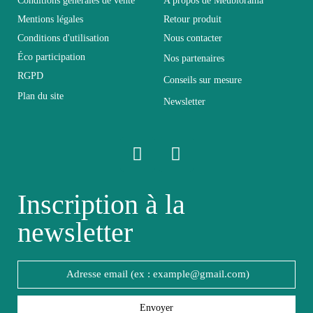
Conditions générales de vente
A propos de Meublorama
Mentions légales
Retour produit
Conditions d'utilisation
Nous contacter
Electrique
Electrique
Éco participation
Nos partenaires
RGPD
Conseils sur mesure
Empilable
Non Empilable
Plan du site
Newsletter
Facile d'entretien
Entretien
avec un microfibre
humide
Inscription à la
Fixe
Fixe
newsletter
Garantie
2 ans
Hauteur
200
Envoyer