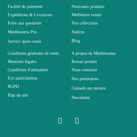
Facilité de paiement
Nouveaux produits
Expéditions & Livraisons
Meilleures ventes
Collection
SWITCH
Foire aux questions
Nos collections
Meublorama Pro
Notices
Coloris
Marron - Bois
Blog
Service après-vente
Dimensions
340x150x40
Conditions générales de vente
A propos de Meublorama
Mentions légales
Retour produit
Conditions d'utilisation
Nous contacter
Electrique
Electrique
Éco participation
Nos partenaires
RGPD
Conseils sur mesure
Empilable
Non Empilable
Plan du site
Newsletter
Facile d'entretien
Entretien
avec un microfibre
humide