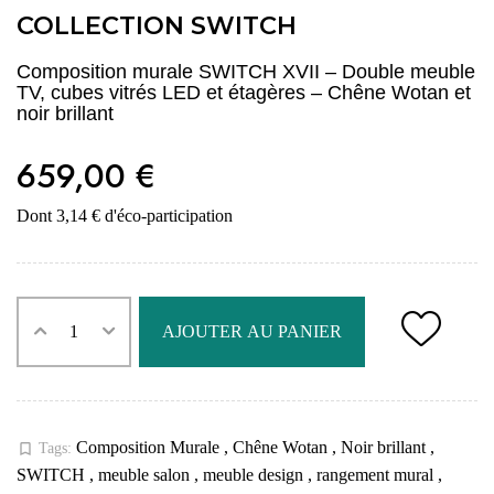
COLLECTION SWITCH
Composition murale SWITCH XVII – Double meuble
TV, cubes vitrés LED et étagères – Chêne Wotan et
noir brillant
659,00 €
Dont 3,14 € d'éco-participation
AJOUTER AU PANIER
Composition Murale
,
Chêne Wotan
,
Noir brillant
,
bookmark_border
Tags:
SWITCH
,
meuble salon
,
meuble design
,
rangement mural
,