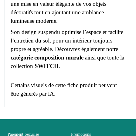
une mise en valeur élégante de vos objets
décoratifs tout en ajoutant une ambiance
lumineuse moderne.
Son design suspendu optimise l’espace et facilite
l’entretien du sol, pour un intérieur toujours
propre et agréable. Découvrez également notre
catégorie composition murale
ainsi que toute la
collection
SWITCH
.
Certains visuels de cette fiche produit peuvent
être générés par IA.
Pas d'avis pour le moment.
EAN
3664573020529
Vous devez vous connecter pour laisser un avis
Age
Adulte
Paiement Sécurisé
Promotions