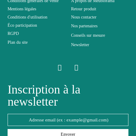
Conditions générales de vente
A propos de Meublorama
Mentions légales
Retour produit
Conditions d'utilisation
Nous contacter
Electrique
Electrique
Éco participation
Nos partenaires
RGPD
Conseils sur mesure
Empilable
Non Empilable
Plan du site
Newsletter
Facile d'entretien
Entretien
avec un microfibre
humide
Inscription à la
Fixe
Fixe
newsletter
Garantie
2 ans
Hauteur
160
Envoyer