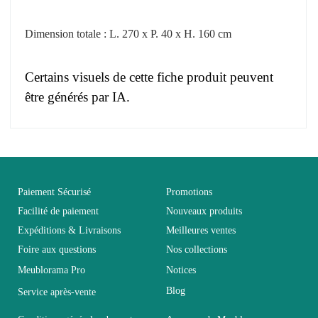
Dimension totale : L. 270 x P. 40 x H. 160 cm
Certains visuels de cette fiche produit peuvent
être générés par IA.
Pas d'avis pour le moment.
EAN
3664573019585
Vous devez vous connecter pour laisser un avis
Age
Adulte
Paiement Sécurisé
Promotions
Facilité de paiement
Nouveaux produits
Expéditions & Livraisons
Meilleures ventes
Collection
SWITCH
Foire aux questions
Nos collections
Meublorama Pro
Notices
Coloris
Noir
Blog
Service après-vente
Dimensions
270x160x40