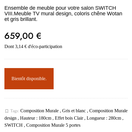
Ensemble de meuble pour votre salon SWITCH
VIII.Meuble TV mural design, coloris chêne Wotan
et gris brillant.
659,00 €
Dont 3,14 € d'éco-participation
Bientôt disponible.
Composition Murale
,
Gris et blanc
,
Composition Murale
bookmark_border
Tags:
design
,
Hauteur : 180cm
,
Effet bois Clair
,
Longueur : 280cm
,
SWITCH
,
Composition Murale 5 portes