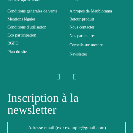
Dimensions
280x180x40
Conditions générales de vente
A propos de Meublorama
Mentions légales
Retour produit
Conditions d'utilisation
Nous contacter
Electrique
Non électrique
Éco participation
Nos partenaires
RGPD
Conseils sur mesure
Empilable
Non Empilable
Plan du site
Newsletter
Facile d'entretien
Entretien
avec un microfibre
humide
Inscription à la
Fixe
Fixe
newsletter
Garantie
2 ans
Hauteur
180