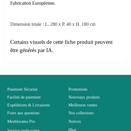
Fabrication Européenne.
Dimension totale : L. 280 x P. 40 x H. 180 cm
Certains visuels de cette fiche produit peuvent
être générés par IA.
Pas d'avis pour le moment.
EAN
3664573017598
Vous devez vous connecter pour laisser un avis
Age
Adulte
Paiement Sécurisé
Promotions
Facilité de paiement
Nouveaux produits
Expéditions & Livraisons
Meilleures ventes
Collection
SWITCH
Foire aux questions
Nos collections
Meublorama Pro
Notices
Coloris
Marron - Bois
Blog
Service après-vente