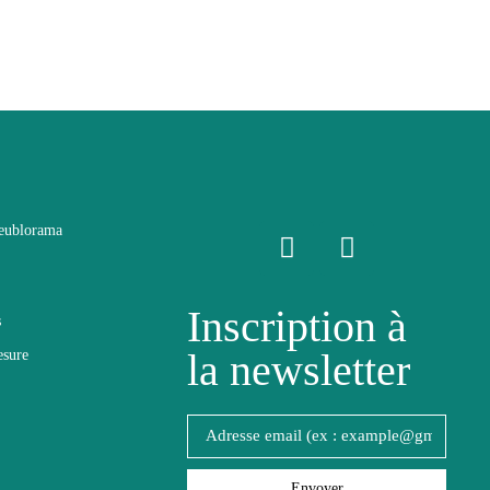
eublorama
Inscription à
s
la newsletter
esure
Envoyer