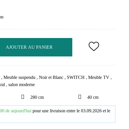
on
AJOUTER AU PANIER
e
,
Meuble suspendu
,
Noir et Blanc
,
SWITCH
,
Meuble TV
,
ral
,
salon moderne
280 cm
40 cm
00 de aujourd'hui
pour une livraison
entre le
03.09.2026
et le