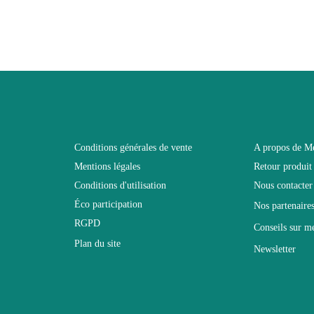
3664573017482
 connecter pour laisser un avis
Adulte
SWITCH
Noir
Conditions générales de vente
A propos de M
Mentions légales
Retour produit
280x180x40
Conditions d'utilisation
Nous contacter
Éco participation
Nos partenaire
Non électrique
RGPD
Conseils sur m
Plan du site
Newsletter
Non Empilable
Facile d'entretien avec un microfibre humide