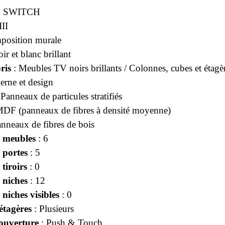
: SWITCH
III
position murale
ir et blanc brillant
ris
: Meubles TV noirs brillants / Colonnes, cubes et étagèr
rne et design
 Panneaux de particules stratifiés
DF (panneaux de fibres à densité moyenne)
nneaux de fibres de bois
 meubles
: 6
 portes
: 5
tiroirs
: 0
 niches
: 12
niches visibles
: 0
tagères
: Plusieurs
ouverture
: Push & Touch