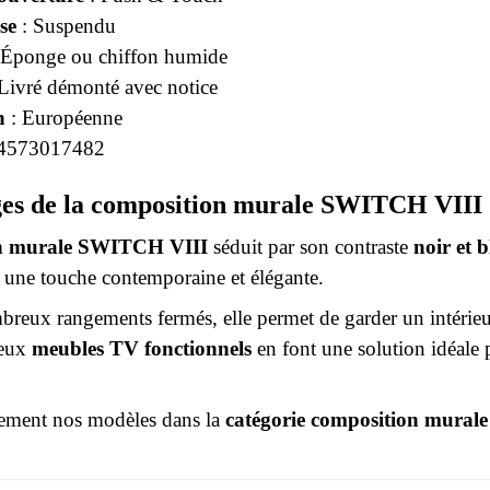
se
: Suspendu
 Éponge ou chiffon humide
Livré démonté avec notice
n
: Européenne
4573017482
ges de la composition murale SWITCH VIII
n murale SWITCH VIII
séduit par son contraste
noir et b
e une touche contemporaine et élégante.
breux rangements fermés, elle permet de garder un intérieu
deux
meubles TV fonctionnels
en font une solution idéale
ement nos modèles dans la
catégorie composition murale
r le moment.