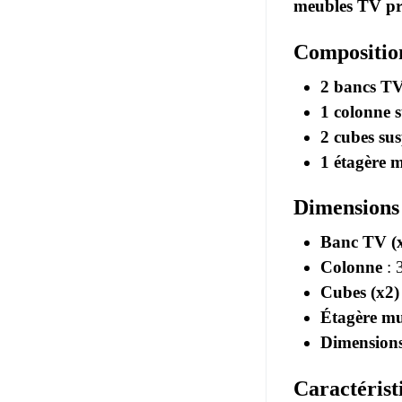
meubles TV pr
Compositio
2 bancs T
1 colonne 
2 cubes su
1 étagère 
Dimensions
Banc TV (
Colonne
: 
Cubes (x2)
Étagère mu
Dimensions
Caractérist