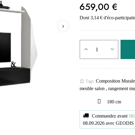
659,00 €
Dont 3,14 € d'éco-participati
Composition Mural
bookmark_border
Tags:
meuble salon
,
rangement mu
180 cm
Commandez avant
16:
08.09.2026
avec
GEODIS