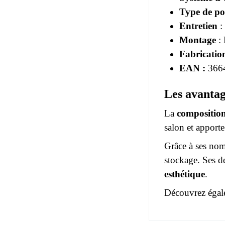
Type de po
Entretien
:
Montage
: 
Fabricatio
EAN :
366
Les avanta
La
compositio
salon et apport
Grâce à ses nom
stockage. Ses 
esthétique
.
Découvrez égal
Pas d'avis pou