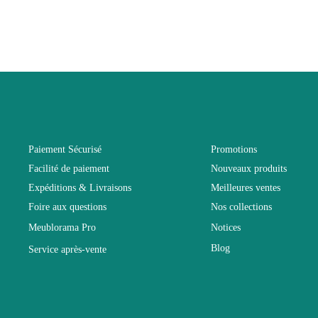
EAN
Vous devez vous
Age
Collection
Coloris
Paiement Sécurisé
Promotions
Facilité de paiement
Nouveaux produits
Dimensions
Expéditions & Livraisons
Meilleures ventes
Foire aux questions
Nos collections
Electrique
Meublorama Pro
Notices
Blog
Service après-vente
Empilable
Entretien