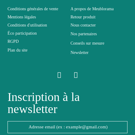
Dimensions
330x160x40
Conditions générales de vente
A propos de Meublorama
Mentions légales
Retour produit
Conditions d'utilisation
Nous contacter
Electrique
Non électrique
Éco participation
Nos partenaires
RGPD
Conseils sur mesure
Empilable
Non Empilable
Plan du site
Newsletter
Facile d'entretien
Entretien
avec un microfibre
humide
Inscription à la
Fixe
Fixe
newsletter
Garantie
2 ans
Hauteur
160