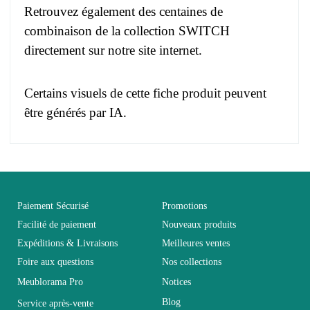
Retrouvez également des centaines de
combinaison de la collection SWITCH
directement sur notre site internet.
Certains visuels de cette fiche produit peuvent
être générés par IA.
Pas d'avis pour le moment.
EAN
3664573016744
Vous devez vous connecter pour laisser un avis
Age
Adulte
Paiement Sécurisé
Promotions
Facilité de paiement
Nouveaux produits
Expéditions & Livraisons
Meilleures ventes
Collection
SWITCH
Foire aux questions
Nos collections
Meublorama Pro
Notices
Coloris
Noir
Blog
Service après-vente