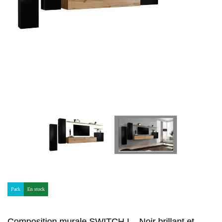
Pack
En stock
Composition murale SWITCH I – Noir brillant et