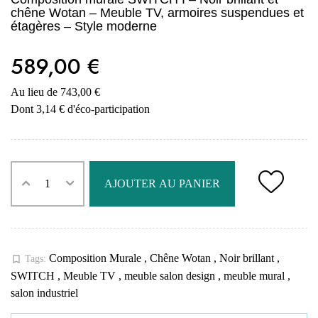
chêne Wotan – Meuble TV, armoires suspendues et
étagères – Style moderne
589,00 €
Au lieu de 743,00 €
Dont 3,14 € d'éco-participation
AJOUTER AU PANIER
Composition Murale
,
Chêne Wotan
,
Noir brillant
,
bookmark_border
Tags:
SWITCH
,
Meuble TV
,
meuble salon design
,
meuble mural
,
salon industriel