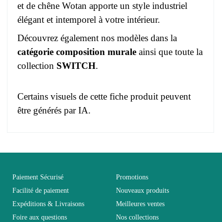
et de chêne Wotan apporte un style industriel
élégant et intemporel à votre intérieur.
Découvrez également nos modèles dans la
catégorie composition murale
ainsi que toute la
collection
SWITCH
.
Certains visuels de cette fiche produit peuvent
être générés par IA.
Pas d'avis pour le moment.
EAN
3664573016362
Vous devez vous connecter pour laisser un avis
Age
Adulte
Paiement Sécurisé
Promotions
Facilité de paiement
Nouveaux produits
Expéditions & Livraisons
Meilleures ventes
Collection
SWITCH
Foire aux questions
Nos collections