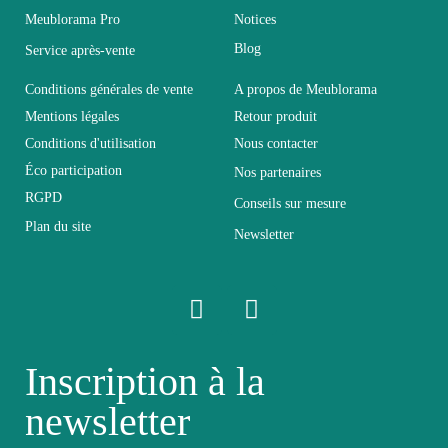
Meublorama Pro
Notices
Coloris
Marron - Bois
Blog
Service après-vente
Dimensions
330x160x40
Conditions générales de vente
A propos de Meublorama
Mentions légales
Retour produit
Conditions d'utilisation
Nous contacter
Electrique
Non électrique
Éco participation
Nos partenaires
RGPD
Conseils sur mesure
Empilable
Non Empilable
Plan du site
Newsletter
Facile d'entretien
Entretien
avec un microfibre
humide
Inscription à la
Fixe
Fixe
newsletter
Garantie
2 ans