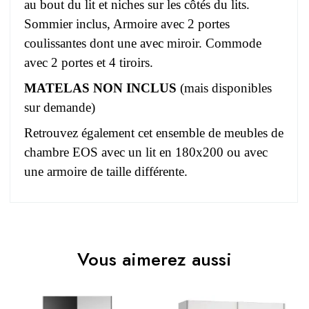
au bout du lit et niches sur les côtés du lits.
Sommier inclus, Armoire avec 2 portes
coulissantes dont une avec miroir. Commode
avec 2 portes et 4 tiroirs.
MATELAS NON INCLUS
(mais disponibles
sur demande)
Retrouvez également cet ensemble de meubles de
chambre EOS avec un lit en 180x200 ou avec
une armoire de taille différente.
Pas d'avis pour le moment.
EAN
3664573042842
Vous aimerez aussi
Vous devez vous connecter pour laisser un avis
Age
Adulte
Collection
EOS