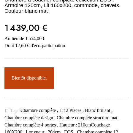
Armoire 120cm, Lit 160x200, commode, chevets.
Couleur blanc mat
1 439,00 €
Au lieu de 1 554,00 €
Dont 12,60 € d'éco-participation
Bientôt disponible.
Chambre complète
,
Lit 2 Places
,
Blanc brillant
,
bookmark_border
Tags:
Chambre complète design
,
Chambre complète structure mat
,
Chambre complète 4 portes
,
Hauteur : 210cmCouchage
160X200
,
Longueur : 204cm
,
EOS
,
Chambre complète 12