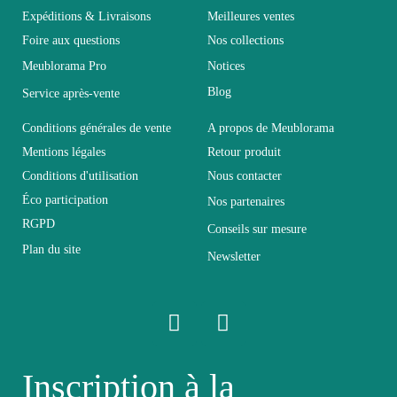
Garantie
2 ans
Expéditions & Livraisons
Meilleures ventes
Foire aux questions
Nos collections
Hauteur
210
Meublorama Pro
Notices
Blog
Service après-vente
Largeur
166
Conditions générales de vente
A propos de Meublorama
Mentions légales
Retour produit
Longueur
204
Conditions d'utilisation
Nous contacter
Éco participation
Nos partenaires
Pliable
Non pliable
RGPD
Conseils sur mesure
Plan du site
Newsletter
Profondeur
61
Relevable
Non relevable
Inscription à la
Panneaux de