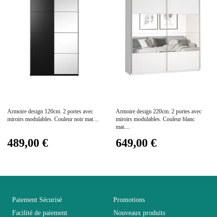
Coloris
Blanc
Dimensions
61x210x166
Electrique
Non électrique
Prix
Prix
Armoire design 120cm. 2 portes avec
Armoire design 220cm. 2 portes avec
Empilable
Non Empilable
miroirs modulables. Couleur noir mat....
miroirs modulables. Couleur blanc
mat....
489,00 €
649,00 €
Facile d'entretien
Entretien
avec un microfibre
humide
Fixe
Non fixe
Paiement Sécurisé
Promotions
Facilité de paiement
Nouveaux produits