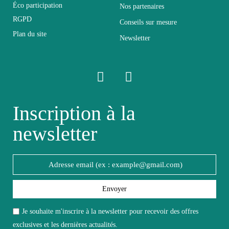
Éco participation
Nos partenaires
Longueur
49
RGPD
Conseils sur mesure
Plan du site
Newsletter
Pliable
Non pliable
Profondeur
54
Inscription à la
Relevable
Non relevable
newsletter
Revêtement PU + Pieds
Structure
métal
Style du
Envoyer
Design
meuble
Je souhaite m'inscrire à la newsletter pour recevoir des offres
exclusives et les dernières actualités.
Type de