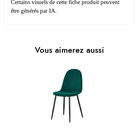
Certains visuels de cette fiche produit peuvent
être générés par IA.
Pas d'avis pour le moment.
EAN
3664573029133
Vous aimerez aussi
Vous devez vous connecter pour laisser un avis
Age
Adulte et Enfant
Collection
BOYLD
Coloris
Vert
Dimensions
49x87x54
des chaises
Dimensions
Prix
49x87x54