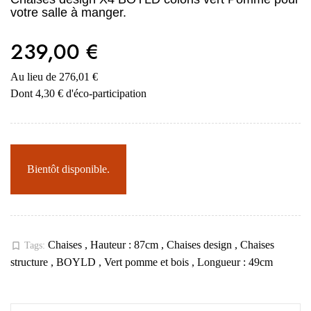
votre salle à manger.
239,00 €
Au lieu de 276,01 €
Dont 4,30 € d'éco-participation
Bientôt disponible.
Chaises
,
Hauteur : 87cm
,
Chaises design
,
Chaises
bookmark_border
Tags:
structure
,
BOYLD
,
Vert pomme et bois
,
Longueur : 49cm