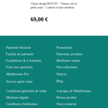
Chaise design BOYLD – Velours vert et
pieds noirs – Confort et style moderne
Electrique
Non électrique
69,00 €
Empilable
Non Empilable
Facile d'entretien avec un
Entretien
microfibre humide
Paiement Sécurisé
Promotions
Facilité de paiement
Nouveaux produits
Fixe
Non fixe
Expéditions & Livraisons
Meilleures ventes
Foire aux questions
Nos collections
Garantie
2 ans
Meublorama Pro
Notices
Blog
Service après-vente
Hauteur
87
Conditions générales de vente
A propos de Meublorama
Mentions légales
Retour produit
Largeur
54
Conditions d'utilisation
Nous contacter