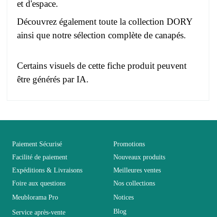
et d'espace.
Découvrez également toute la collection
DORY
ainsi que notre sélection complète de
canapés
.
Certains visuels de cette fiche produit peuvent
être générés par IA.
Pas d'avis pour le moment.
Age
Adulte
Vous devez vous connecter pour laisser un avis
Collection
DORY
Paiement Sécurisé
Promotions
Facilité de paiement
Nouveaux produits
Expéditions & Livraisons
Meilleures ventes
Coloris
Blanc
Foire aux questions
Nos collections
Meublorama Pro
Notices
Dimensions
250x92x175
Blog
Service après-vente