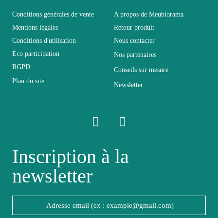
Electrique
Non
Conditions générales de vente
A propos de Meublorama
Mentions légales
Retour produit
Conditions d'utilisation
Nous contacter
Facile d'entretien avec
Entretien
un microfibre humide
Éco participation
Nos partenaires
RGPD
Conseils sur mesure
Plan du site
Fixe
Non fixe
Newsletter
Garantie
2 ans
Hauteur
92
Inscription à la
newsletter
Largeur
175
Longueur
250