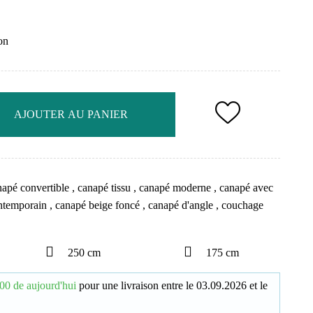
on
AJOUTER AU PANIER
napé convertible
,
canapé tissu
,
canapé moderne
,
canapé avec
ontemporain
,
canapé beige foncé
,
canapé d'angle
,
couchage
250 cm
175 cm
00 de aujourd'hui
pour une livraison
entre le
03.09.2026
et le