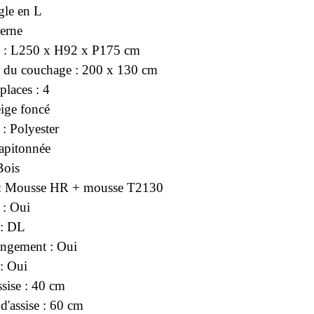
gle en L
erne
 : L250 x H92 x P175 cm
 du couchage : 200 x 130 cm
laces : 4
eige foncé
: Polyester
Capitonnée
Bois
 : Mousse HR + mousse T2130
 : Oui
: DL
angement : Oui
 : Oui
ssise : 40 cm
d'assise : 60 cm