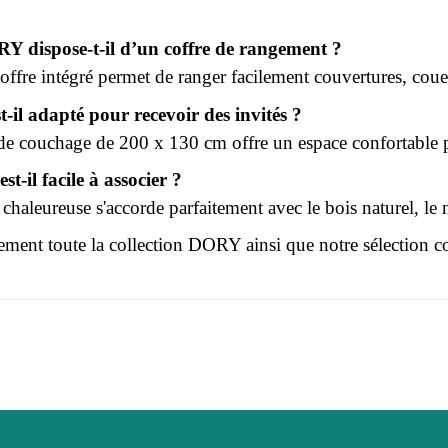
 dispose-t-il d’un coffre de rangement ?
ffre intégré permet de ranger facilement couvertures, couett
-il adapté pour recevoir des invités ?
 de couchage de 200 x 130 cm offre un espace confortable p
st-il facile à associer ?
e chaleureuse s'accorde parfaitement avec le bois naturel, le n
ment toute la collection
DORY
ainsi que notre sélection 
r le moment.
Adulte
 connecter pour laisser un avis
DORY
Beige