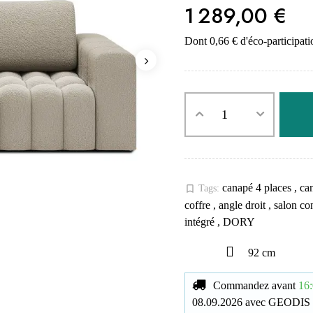
1 289,00 €
Dont 0,66 € d'éco-participati
canapé 4 places
,
ca
bookmark_border
Tags:
coffre
,
angle droit
,
salon c
intégré
,
DORY
92 cm
Commandez avant
16:
08.09.2026
avec
GEODIS