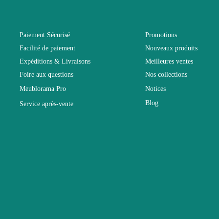
Dimensions
Paiement Sécurisé
Promotions
Facilité de paiement
Nouveaux produits
Electrique
Expéditions & Livraisons
Meilleures ventes
Foire aux questions
Nos collections
Entretien
Meublorama Pro
Notices
Blog
Service après-vente
Fixe
Garantie
Hauteur
Largeur