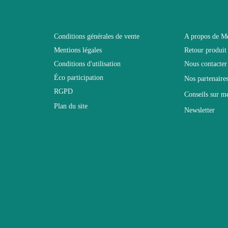
250x92x175
Conditions générales de vente
A propos de M
Mentions légales
Retour produit
Non
Conditions d'utilisation
Nous contacter
Éco participation
Nos partenaire
Facile d'entretien avec un microfibre hum
RGPD
Conseils sur m
Plan du site
Newsletter
Non fixe
2 ans
92
175