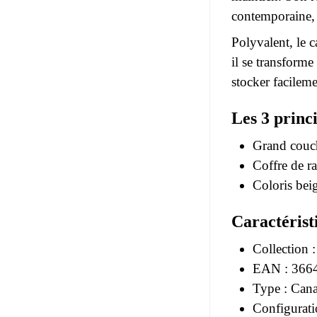
contemporaine, n
Polyvalent, le
il se transform
stocker facilemen
Les 3 princ
Grand couc
Coffre de r
Coloris bei
Caractérist
Collection
EAN : 366
Type : Cana
Configurati