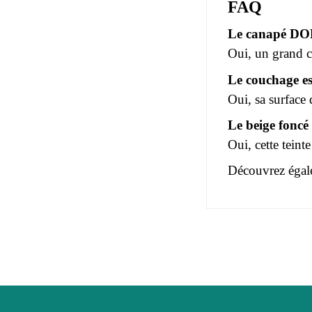
FAQ
Le canapé DORY
Oui, un grand co
Le couchage est
Oui, sa surface
Le beige foncé e
Oui, cette teint
Découvrez égale
Pas d'avis pou
Age
Vous devez vous
Collection
Coloris