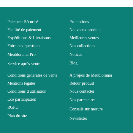
EAN
3664573045508
Vous devez vous connecter pour laisser un avis
Age
Adulte et Enfant
Paiement Sécurisé
Promotions
Facilité de paiement
Nouveaux produits
Expéditions & Livraisons
Meilleures ventes
Collection
JAINA
Foire aux questions
Nos collections
Meublorama Pro
Notices
Coloris
Marron - Bois
Blog
Service après-vente
Dimensions
L120xH80xP55
Conditions générales de vente
A propos de Meublorama
Mentions légales
Retour produit
Conditions d'utilisation
Nous contacter
Electrique
Non électrique
Éco participation
Nos partenaires
RGPD
Conseils sur mesure
Empilable
Non Empilable
Plan du site
Newsletter
Facile d'entretien avec un
Entretien