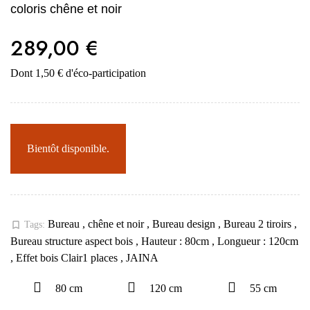
coloris chêne et noir
289,00 €
Dont 1,50 € d'éco-participation
Bientôt disponible.
Bureau
,
chêne et noir
,
Bureau design
,
Bureau 2 tiroirs
,
bookmark_border
Tags:
Bureau structure aspect bois
,
Hauteur : 80cm
,
Longueur : 120cm
,
Effet bois Clair1 places
,
JAINA
80 cm
120 cm
55 cm