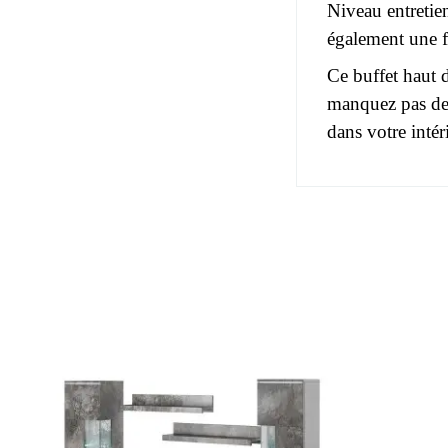
Niveau entretien
également une fa
Ce buffet haut 
manquez pas de 
dans votre intér
Pas d'avis pou
EAN
Vous devez vous
Age
Collection
Coloris
Dimensions