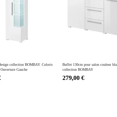
Electrique
Non Empilable
Facile d'entretien avec un microfibre humide
Prix
Non fixe
 design collection BOMBAY. Coloris
Buffet 130cm pour salon couleur blan
t. Ouverture Gauche
collection BOMBAY
€
279,00 €
2 ans
127
39