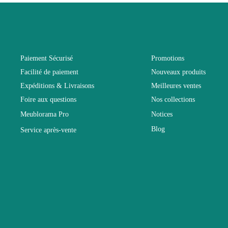
Longueur
Pliable
Paiement Sécurisé
Promotions
Facilité de paiement
Nouveaux produits
Profondeur
Expéditions & Livraisons
Meilleures ventes
Foire aux questions
Nos collections
Relevable
Meublorama Pro
Notices
Blog
Service après-vente
Structure
Style du meu
Type de meub
Unité par lot