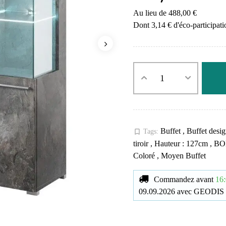
Au lieu de 488,00 €
Dont 3,14 € d'éco-participati
Buffet
,
Buffet desi
bookmark_border
Tags:
tiroir
,
Hauteur : 127cm
,
B
Coloré
,
Moyen Buffet
Commandez avant
16:
09.09.2026
avec
GEODIS