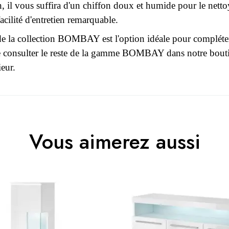
, il vous suffira d'un chiffon doux et humide pour le nettoy
cilité d'entretien remarquable.
de la collection BOMBAY est l'option idéale pour compléter 
consulter le reste de la gamme BOMBAY dans notre boutiq
ieur.
r le moment.
3664573048134
Vous aimerez aussi
 connecter pour laisser un avis
Adulte
BOMBAY
Gris
130x127x39