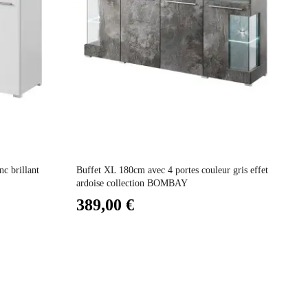
Prix
Pr
c brillant
Buffet XL 180cm avec 4 portes couleur gris effet
Bu
ardoise collection BOMBAY
co
389,00 €
3