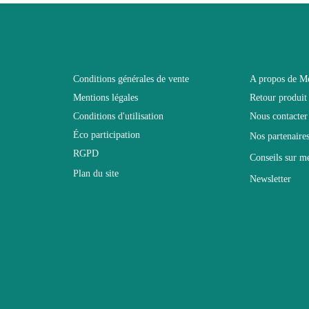
130
Non pliable
Conditions générales de vente
A propos de M
Mentions légales
Retour produit
39
Conditions d'utilisation
Nous contacter
Éco participation
Nos partenaire
Non relevable
RGPD
Conseils sur m
Plan du site
Newsletter
Panneaux de particules et MDF de première qualité
ble
Design
le
Buffet - Bahut - Enfilade
A l'unité