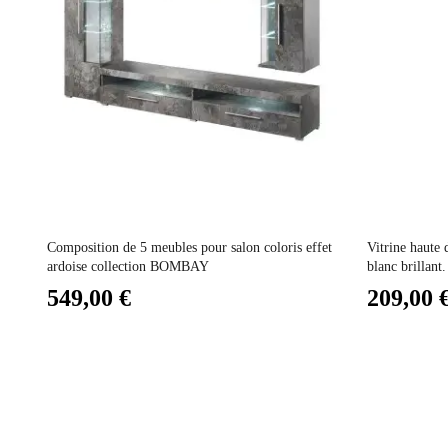
Electrique
Empilable
Entretien
Prix
Prix
Fixe
ur
Composition de 5 meubles pour salon coloris effet
Vitrine haute
ardoise collection BOMBAY
blanc brillan
549,00 €
209,00 
Garantie
Hauteur
Largeur