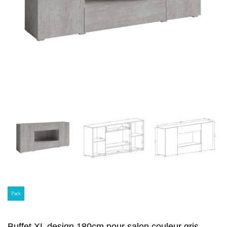
Pack
Buffet XL design 180cm pour salon couleur gris