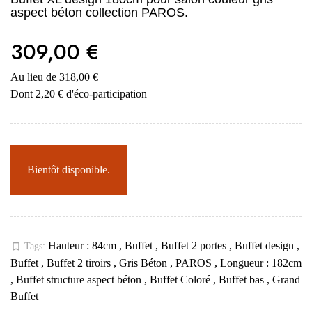
aspect béton collection PAROS.
309,00 €
Au lieu de 318,00 €
Dont 2,20 € d'éco-participation
Bientôt disponible.
Hauteur : 84cm
,
Buffet
,
Buffet 2 portes
,
Buffet design
,
bookmark_border
Tags:
Buffet
,
Buffet 2 tiroirs
,
Gris Béton
,
PAROS
,
Longueur : 182cm
,
Buffet structure aspect béton
,
Buffet Coloré
,
Buffet bas
,
Grand
Buffet