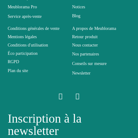
Meublorama Pro
Notices
Coloris
Gris
Blog
Service après-vente
Dimensions
182x84x37
Conditions générales de vente
A propos de Meublorama
Mentions légales
Retour produit
Conditions d'utilisation
Nous contacter
Electrique
Electrique
Éco participation
Nos partenaires
RGPD
Conseils sur mesure
Empilable
Non Empilable
Plan du site
Newsletter
Facile d'entretien avec un
Entretien
microfibre humide
Fixe
Non fixe
Inscription à la
newsletter
Garantie
2 ans