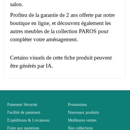
salon.
Profitez de la garantie de 2 ans offerte par notre
boutique en ligne, et découvrez également les
autres meubles de la collection PAROS pour
compléter votre aménagement.
Certains visuels de cette fiche produit peuvent
être générés par IA.
Pas d'avis pour le moment.
EAN
3664573047267
Vous devez vous connecter pour laisser un avis
Age
Adulte
Paiement Sécurisé
Promotions
Facilité de paiement
Nouveaux produits
Expéditions & Livraisons
Meilleures ventes
Collection
PAROS
Foire aux questions
Nos collections