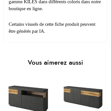
gamme KILES dans différents coloris dans notre
boutique en ligne.
Certains visuels de cette fiche produit peuvent
être générés par IA.
Pas d'avis pour le moment.
EAN
3664573045768
Vous aimerez aussi
Vous devez vous connecter pour laisser un avis
Age
Adulte
Collection
KILES
Coloris
Blanc
Dimensions
130x140x40