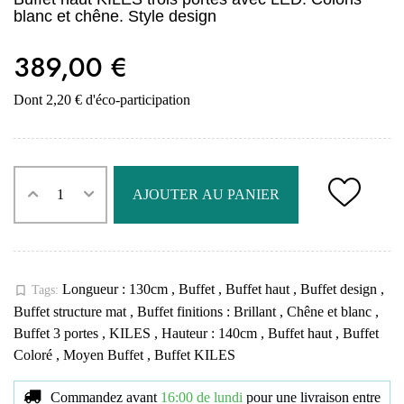
blanc et chêne. Style design
389,00 €
Dont 2,20 € d'éco-participation
AJOUTER AU PANIER
Longueur : 130cm
,
Buffet
,
Buffet haut
,
Buffet design
,
bookmark_border
Tags:
Buffet structure mat
,
Buffet finitions : Brillant
,
Chêne et blanc
,
Buffet 3 portes
,
KILES
,
Hauteur : 140cm
,
Buffet haut
,
Buffet
Coloré
,
Moyen Buffet
,
Buffet KILES
Commandez avant
16:00 de lundi
pour une livraison
entre