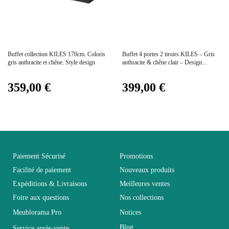
Electrique
Electrique
Prix
Prix
Buffet collection KILES 170cm. Coloris
Buffet 4 portes 2 tiroirs KILES – Gris
Empilable
Non Empilable
gris anthracite et chêne. Style design
anthracite & chêne clair – Design...
359,00 €
399,00 €
Facile d'entretien avec un
Entretien
microfibre humide
Fixe
Non fixe
Paiement Sécurisé
Promotions
Garantie
2 ans
Facilité de paiement
Nouveaux produits
Expéditions & Livraisons
Meilleures ventes
Hauteur
140
Foire aux questions
Nos collections
Meublorama Pro
Notices
Largeur
40
Blog
Service après-vente