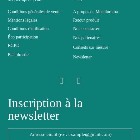
Conditions générales de vente
A propos de Meublorama
Longueur
130
Mentions légales
Retour produit
Conditions d'utilisation
Nous contacter
Pliable
Non pliable
Éco participation
Nos partenaires
RGPD
Conseils sur mesure
Profondeur
40
Plan du site
Newsletter
Relevable
Non relevable
Panneaux de particules et
Structure
MDF de première qualité
Inscription à la
newsletter
Style du
Design
meuble