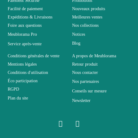
Paiement Sécurisé
Promotions
Facilité de paiement
Nouveaux produits
Expéditions & Livraisons
Meilleures ventes
Collection
SINATRA
Foire aux questions
Nos collections
Meublorama Pro
Notices
Coloris
Marron - Bois
Blog
Service après-vente
Dimensions
200x85x40
Conditions générales de vente
A propos de Meublorama
Mentions légales
Retour produit
Conditions d'utilisation
Nous contacter
Electrique
Non électrique
Éco participation
Nos partenaires
RGPD
Conseils sur mesure
Empilable
Non Empilable
Plan du site
Newsletter
Facile d'entretien avec un
Entretien
microfibre humide
Fixe
Fixe