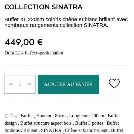
COLLECTION SINATRA
Buffet XL 220cm coloris chêne et blanc brillant avec
nombreux rangements collection SINATRA.
449,00 €
Dont 3,14 € d'éco-participation
AJOUTER AU PANIER
Buffet
,
Hauteur : 85cm
,
Longueur : 200cm
,
Buffet
bookmark_border
Tags:
design
,
Buffet structure aspect bois
,
Buffet 3 portes
,
Buffet
finitions : Brillant
,
SINATRA
,
Chêne et blanc brillant
,
Buffet