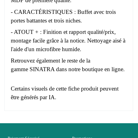
MDF de première qualité.
- CARACTÉRISTIQUES : Buffet avec trois
portes battantes et trois niches.
- ATOUT + : Finition et rapport qualité/prix,
montage facile grâce à la notice. Nettoyage aisé à
l'aide d'un microfibre humide.
Retrouvez également le reste de la
gamme SINATRA dans notre boutique en ligne.
Certains visuels de cette fiche produit peuvent
être générés par IA.
Pas d'avis pour le moment.
EAN
3664573045584
Vous devez vous connecter pour laisser un avis
Age
Adulte