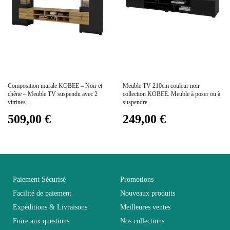
Dimensions
165x70x39
Electrique
Non électrique
Prix
Prix
Composition murale KOBEE – Noir et
Meuble TV 210cm couleur noir
Empilable
Non Empilable
chêne – Meuble TV suspendu avec 2
collection KOBEE. Meuble à poser ou à
vitrines...
suspendre.
509,00 €
249,00 €
Facile d'entretien avec un
Entretien
microfibre humide
Fixe
Fixe
Paiement Sécurisé
Promotions
Garantie
2 ans
Facilité de paiement
Nouveaux produits
Expéditions & Livraisons
Meilleures ventes
Foire aux questions
Nos collections
Hauteur
70