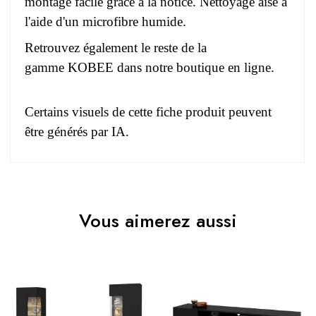
montage facile grâce à la notice. Nettoyage aisé à
l'aide d'un microfibre humide.
Retrouvez également le reste de la
gamme KOBEE dans notre boutique en ligne.
Certains visuels de cette fiche produit peuvent
être générés par IA.
Pas d'avis pour le moment.
EAN
3664573045218
Vous aimerez aussi
Vous devez vous connecter pour laisser un avis
Age
Adulte
Collection
KOBEE
Coloris
Noir