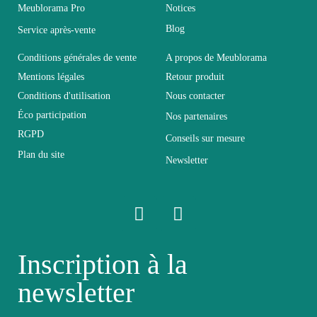
Meublorama Pro
Notices
Blog
Service après-vente
Largeur
39
Conditions générales de vente
A propos de Meublorama
Longueur
165
Mentions légales
Retour produit
Conditions d'utilisation
Nous contacter
Éco participation
Pliable
Non pliable
Nos partenaires
RGPD
Conseils sur mesure
Plan du site
Profondeur
39
Newsletter
Relevable
Non relevable
Panneaux de particules et
Structure
Inscription à la
MDF de première qualité
newsletter
Style du
Design