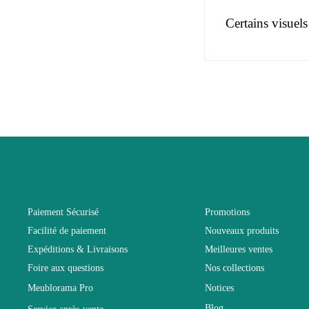
Certains visuels
Pas d'avis pou
EAN
Vous devez vous
Age
Collection
Coloris
Paiement Sécurisé
Promotions
Facilité de paiement
Nouveaux produits
Dimensions
Expéditions & Livraisons
Meilleures ventes
Foire aux questions
Nos collections
Electrique
Meublorama Pro
Notices
Blog