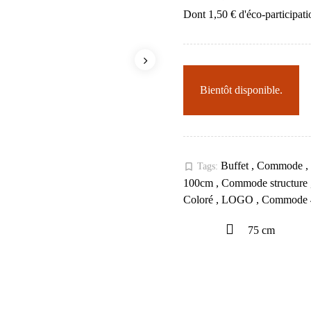
Dont 1,50 € d'éco-participati
Bientôt disponible.
Buffet
,
Commode
,
bookmark_border
Tags:
100cm
,
Commode structure
Coloré
,
LOGO
,
Commode 4
75 cm