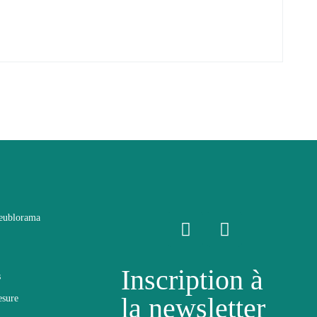
eublorama
Inscription à
s
la newsletter
esure