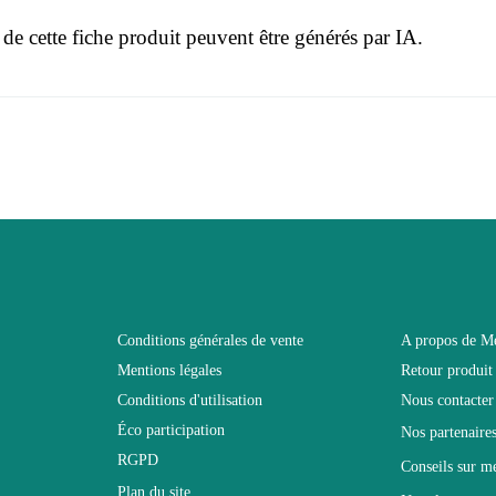
 de cette fiche produit peuvent être générés par IA.
r le moment.
3664573039859
 connecter pour laisser un avis
Adulte
LOGO
Blanc
Conditions générales de vente
A propos de M
Mentions légales
Retour produit
100x75x40
Conditions d'utilisation
Nous contacter
Éco participation
Nos partenaire
Non électrique
RGPD
Conseils sur m
Plan du site