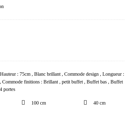
on
Hauteur : 75cm
,
Blanc brillant
,
Commode design
,
Longueur :
,
Commode finitions : Brillant
,
petit buffet
,
Buffet bas
,
Buffet
 portes
100 cm
40 cm