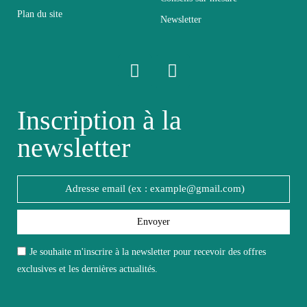
Empilable
Non Empilable
Plan du site
Newsletter
Facile d'entretien avec un
Entretien
microfibre humide
Fixe
Non fixe
Inscription à la
newsletter
Garantie
2 ans
Hauteur
198
Largeur
Envoyer
35
Je souhaite m'inscrire à la newsletter pour recevoir des offres
Longueur
49
exclusives et les dernières actualités.
Pliable
Non pliable