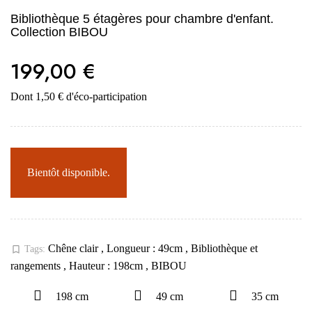
Bibliothèque 5 étagères pour chambre d'enfant.
Collection BIBOU
199,00 €
Dont 1,50 € d'éco-participation
Bientôt disponible.
Chêne clair
,
Longueur : 49cm
,
Bibliothèque et
bookmark_border
Tags:
rangements
,
Hauteur : 198cm
,
BIBOU
198 cm
49 cm
35 cm