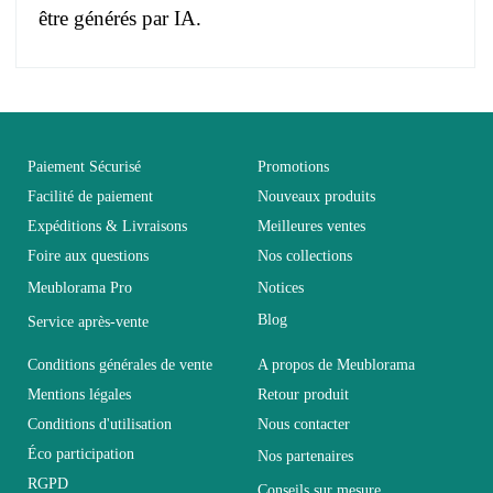
être générés par IA.
Pas d'avis pour le moment.
EAN
3664573037978
Vous devez vous connecter pour laisser un avis
Age
Enfant
Paiement Sécurisé
Promotions
Facilité de paiement
Nouveaux produits
Expéditions & Livraisons
Meilleures ventes
Collection
BIBOU
Foire aux questions
Nos collections
Meublorama Pro
Notices
Coloris
Marron - Bois
Blog
Service après-vente
Dimensions
L49xH198xP35
Conditions générales de vente
A propos de Meublorama
Mentions légales
Retour produit
Conditions d'utilisation
Nous contacter
Electrique
Non électrique
Éco participation
Nos partenaires
RGPD
Conseils sur mesure