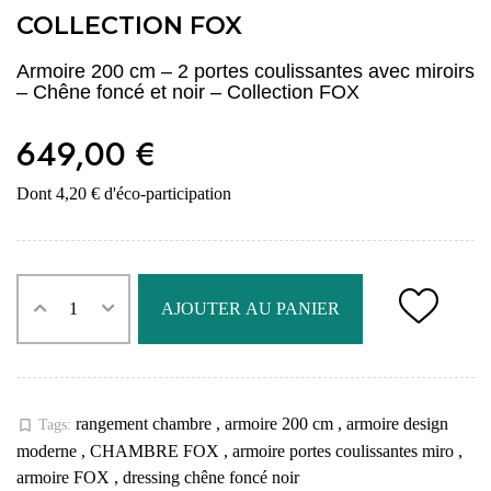
COLLECTION FOX
Armoire 200 cm – 2 portes coulissantes avec miroirs
– Chêne foncé et noir – Collection FOX
649,00 €
Dont 4,20 € d'éco-participation
AJOUTER AU PANIER
rangement chambre
,
armoire 200 cm
,
armoire design
bookmark_border
Tags:
moderne
,
CHAMBRE FOX
,
armoire portes coulissantes miro
,
armoire FOX
,
dressing chêne foncé noir