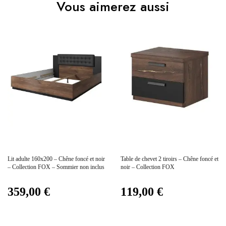
Vous aimerez aussi
Vous devez vous connecter pour laisser un avis
Age
Adulte
Collection
FOX
Coloris
Marron - Bois
Dimensions
200x213x54
Electrique
Non électrique
Prix
Prix
Lit adulte 160x200 – Chêne foncé et noir
Table de chevet 2 tiroirs – Chêne foncé et
Empilable
Non Empilable
– Collection FOX – Sommier non inclus
noir – Collection FOX
359,00 €
119,00 €
Facile d'entretien avec un
Entretien
microfibre humide