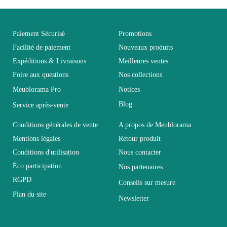
Fixe
Non fixe
Paiement Sécurisé
Promotions
Garantie
2 ans
Facilité de paiement
Nouveaux produits
Expéditions & Livraisons
Meilleures ventes
Hauteur
213
Foire aux questions
Nos collections
Meublorama Pro
Notices
Largeur
54
Blog
Service après-vente
Conditions générales de vente
A propos de Meublorama
Longueur
200
Mentions légales
Retour produit
Conditions d'utilisation
Nous contacter
Pliable
Non pliable
Éco participation
Nos partenaires
RGPD
Conseils sur mesure
Profondeur
54
Plan du site
Newsletter
Relevable
Non relevable