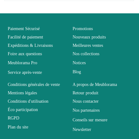
Pas d'avis pour le moment.
EAN
3664573042521
Vous devez vous connecter pour laisser un avis
Age
Adulte
Paiement Sécurisé
Promotions
Facilité de paiement
Nouveaux produits
Expéditions & Livraisons
Meilleures ventes
Collection
CALABRE
Foire aux questions
Nos collections
Meublorama Pro
Notices
Coloris
Blanc
Blog
Service après-vente
Dimensions
203x212x61
Conditions générales de vente
A propos de Meublorama
Mentions légales
Retour produit
Conditions d'utilisation
Nous contacter
Electrique
Non électrique
Éco participation
Nos partenaires
RGPD
Conseils sur mesure
Empilable
Non Empilable
Plan du site
Newsletter