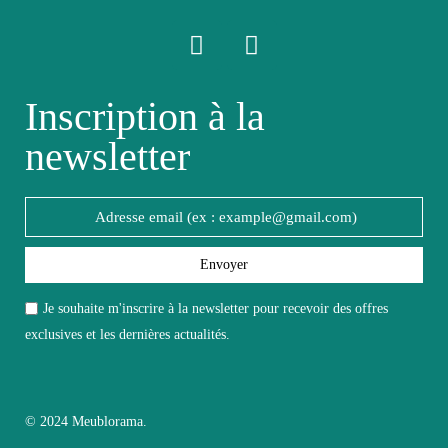
Facile d'entretien avec un
Entretien
microfibre humide
Fixe
Non fixe
Inscription à la
newsletter
Garantie
2 ans
Hauteur
212
Largeur
Envoyer
61
Je souhaite m'inscrire à la newsletter pour recevoir des offres
Longueur
203
exclusives et les dernières actualités.
Pliable
Non pliable
© 2024 Meublorama.
Profondeur
61