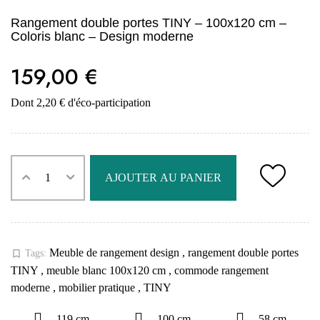
Rangement double portes TINY – 100x120 cm –
Coloris blanc – Design moderne
159,00 €
Dont 2,20 € d'éco-participation
AJOUTER AU PANIER
Meuble de rangement design
,
rangement double portes
bookmark_border
Tags:
TINY
,
meuble blanc 100x120 cm
,
commode rangement
moderne
,
mobilier pratique
,
TINY
119 cm
100 cm
58 cm