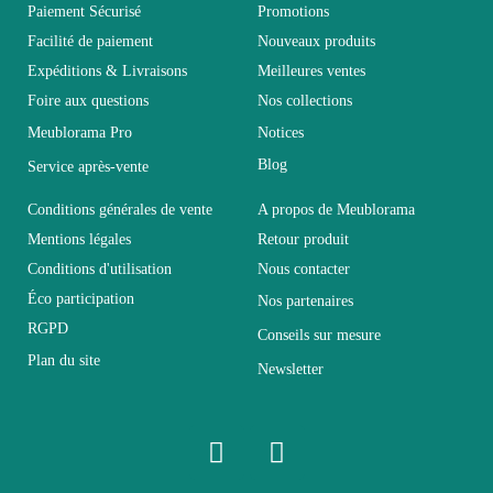
Vous devez vous connecter pour laisser un avis
Age
Adulte
Paiement Sécurisé
Promotions
Facilité de paiement
Nouveaux produits
Expéditions & Livraisons
Meilleures ventes
Collection
TINY
Foire aux questions
Nos collections
Meublorama Pro
Notices
Coloris
Blanc
Blog
Service après-vente
Dimensions
L 100 x H 119 x P 58
Conditions générales de vente
A propos de Meublorama
Mentions légales
Retour produit
Conditions d'utilisation
Nous contacter
Electrique
Non électrique
Éco participation
Nos partenaires
RGPD
Conseils sur mesure
Empilable
Non Empilable
Plan du site
Newsletter
Facile d'entretien avec un
Entretien
microfibre humide