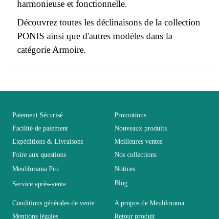
harmonieuse et fonctionnelle.
Découvrez toutes les déclinaisons de la
collection
PONIS
ainsi que d'autres modèles dans la
catégorie Armoire
.
Pas d'avis pour le moment.
EAN
3664573028976
Vous devez vous connecter pour laisser un avis
Age
Adulte et Enfant
Paiement Sécurisé
Promotions
Facilité de paiement
Nouveaux produits
Expéditions & Livraisons
Meilleures ventes
Collection
PONIS
Foire aux questions
Nos collections
Meublorama Pro
Notices
Coloris
Blanc
Blog
Service après-vente
Dimensions
80x184x52
Conditions générales de vente
A propos de Meublorama
Mentions légales
Retour produit