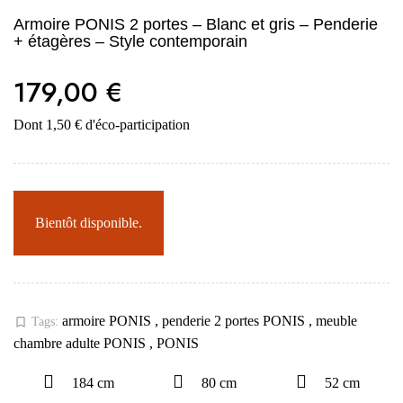
Armoire PONIS 2 portes – Blanc et gris – Penderie
+ étagères – Style contemporain
179,00 €
Dont 1,50 € d'éco-participation
Bientôt disponible.
armoire PONIS
,
penderie 2 portes PONIS
,
meuble
bookmark_border
Tags:
chambre adulte PONIS
,
PONIS
184 cm
80 cm
52 cm