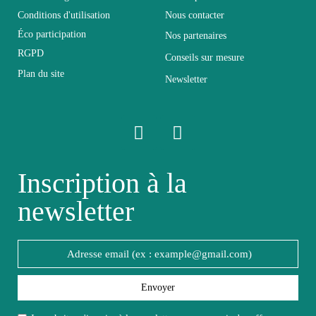
Conditions d'utilisation
Nous contacter
Electrique
Non électrique
Éco participation
Nos partenaires
RGPD
Conseils sur mesure
Empilable
Non Empilable
Plan du site
Newsletter
Facile d'entretien avec un
Entretien
microfibre humide
Fixe
Non fixe
Inscription à la
newsletter
Garantie
2 ans
Hauteur
184
Largeur
Envoyer
52