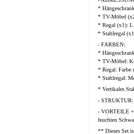
* Hängeschrank
* TV-Möbel (x2
* Regal (x1): L
* Stahlregal (x
- FARBEN:
* Hängeschrank
* TV-Möbel: Ko
* Regal: Farbe 
* Stahlregal: M
* Vertikales St
- STRUKTUR: M
- VORTEILE +: 
feuchten Schw
** Dieses Set i