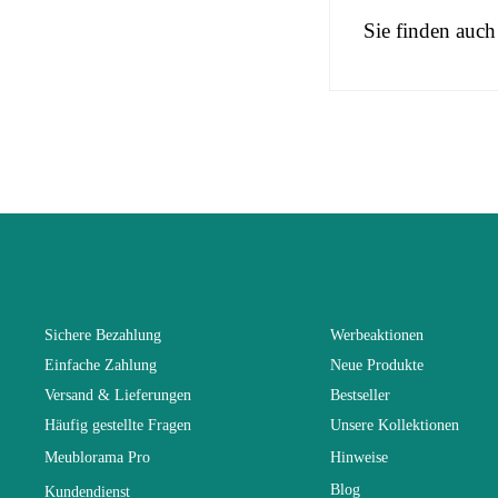
Sie finden auc
No comment at
EAN
You Must Logi
Alter
Kollektion
Farben
Sichere Bezahlung
Werbeaktionen
Einfache Zahlung
Neue Produkte
Lieferzeiten 
Versand & Lieferungen
Bestseller
Häufig gestellte Fragen
Unsere Kollektionen
Abmessunge
Meublorama Pro
Hinweise
Blog
Kundendienst