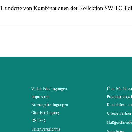
h Hunderte von Kombinationen der Kollektion SWITCH dir
 this time.
3664573037695
n To Review
Erwachsener
SWITCH
Schwarz
Verkaufsbedingungen
Über Meublor
Impressum
Produktrückga
(Anz. Tage)
21
Nutzungsbedingungen
Kontaktiere un
Öko-Beteiligung
Unsere Partner
n
300x170x40
DSGVO
Maßgeschneide
Seitenverzeichnis
Newsletter