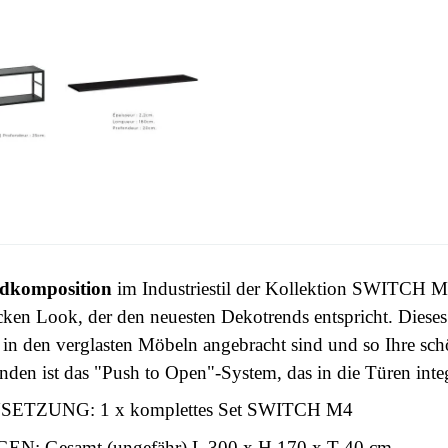
dkomposition
im Industriestil der Kollektion SWITCH 
icken Look, der den neuesten Dekotrends entspricht. Dieses
ie in den verglasten Möbeln angebracht sind und so Ihre s
nden ist das "Push to Open"-System, das in die Türen integr
ETZUNG: 1 x komplettes Set SWITCH M4
: Gesamt (ungefähr) L 300 x H 170 x T 40 cm.