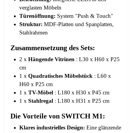
verglasten Möbeln
Türenöffnung:
System "Push & Touch"
Struktur:
MDF-Platten und Spanplatten,
Stahlrahmen
Zusammensetzung des Sets:
2 x
Hängende Vitrinen
: L30 x H60 x P25
cm
1 x
Quadratisches Möbelstück
: L60 x
H60 x P25 cm
1 x
TV-Möbel
: L180 x H30 x P45 cm
1 x
Stahlregal
: L180 x H31 x P25 cm
Die Vorteile von
SWITCH M1
:
Klares industrielles Design:
Eine glänzende