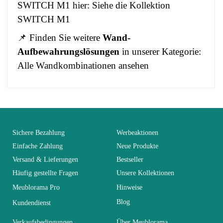
SWITCH M1
hier:
Siehe die Kollektion
SWITCH M1
📌 Finden Sie weitere
Wand-
Aufbewahrungslösungen
in unserer Kategorie:
Alle Wandkombinationen ansehen
No comment at this time.
EAN
3664573037565
You Must Login To Review
Alter
Erwachsener
Sichere Bezahlung
Werbeaktionen
Einfache Zahlung
Neue Produkte
Versand & Lieferungen
Bestseller
Kollektion
SWITCH
Häufig gestellte Fragen
Unsere Kollektionen
Meublorama Pro
Hinweise
Farben
Weiß
Blog
Kundendienst
Lieferzeiten (Anz.
Verkaufsbedingungen
Über Meublorama