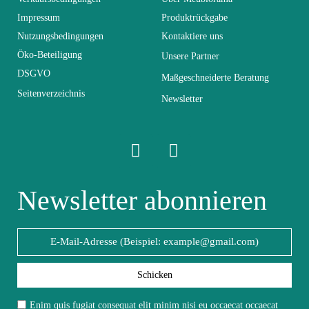
0
Tage)
Impressum
Produktrückgabe
Nutzungsbedingungen
Kontaktiere uns
Abmessungen
330x180x40
Öko-Beteiligung
Unsere Partner
DSGVO
Maßgeschneiderte Beratung
Seitenverzeichnis
Elektrisch
Elektrisch
Newsletter
Stapelbar
Nicht stapelbar
Leicht zu pflegen
Newsletter abonnieren
Vorstellungsgespräch
mit einem feuchten
Mikrofasertuch
Fest
Fest
Schicken
Garantie
2 Jahre
Enim quis fugiat consequat elit minim nisi eu occaecat occaecat