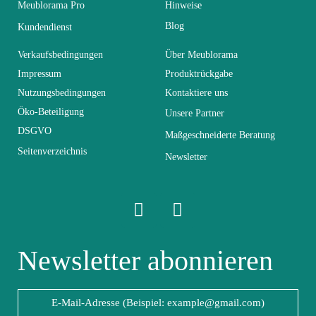
Meublorama Pro
Hinweise
Farben
Schwarz
Blog
Kundendienst
Lieferzeiten (Anz.
Verkaufsbedingungen
Über Meublorama
21
Tage)
Impressum
Produktrückgabe
Nutzungsbedingungen
Kontaktiere uns
Abmessungen
L150xH80xP25
Öko-Beteiligung
Unsere Partner
DSGVO
Maßgeschneiderte Beratung
Seitenverzeichnis
Elektrisch
Elektrisch
Newsletter
Stapelbar
Nicht stapelbar
Leicht zu pflegen
Newsletter abonnieren
Vorstellungsgespräch
mit einem feuchten
Mikrofasertuch
Fest
Fest