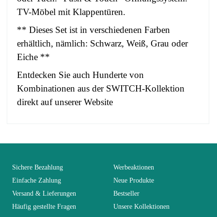
TV-Möbel mit Klappentüren.
** Dieses Set ist in verschiedenen Farben
erhältlich, nämlich: Schwarz, Weiß, Grau oder
Eiche **
Entdecken Sie auch Hunderte von
Kombinationen aus der SWITCH-Kollektion
direkt auf unserer Website
No comment at this time.
EAN
3664573037534
You Must Login To Review
Alter
Erwachsener
Sichere Bezahlung
Werbeaktionen
Einfache Zahlung
Neue Produkte
Versand & Lieferungen
Bestseller
Kollektion
SWITCH
Häufig gestellte Fragen
Unsere Kollektionen