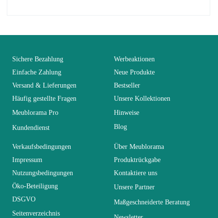
No comment at this time.
EAN
3664573036810
You Must Login To Review
Alter
Erwachsener
Sichere Bezahlung
Werbeaktionen
Einfache Zahlung
Neue Produkte
Versand & Lieferungen
Bestseller
Kollektion
SWITCH
Häufig gestellte Fragen
Unsere Kollektionen
Meublorama Pro
Hinweise
Farben
Weiß
Blog
Kundendienst
Lieferzeiten (Anz.
Verkaufsbedingungen
Über Meublorama
21
Tage)
Impressum
Produktrückgabe
Nutzungsbedingungen
Kontaktiere uns
Abmessungen
L250xH140xP40
Öko-Beteiligung
Unsere Partner
DSGVO
Maßgeschneiderte Beratung
Seitenverzeichnis
Elektrisch
Elektrisch
Newsletter