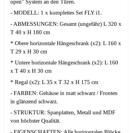
open" System an den Türen.
- MODELL: 1 x komplettes Set FLY i1.
- ABMESSUNGEN: Gesamt (ungefähr) L 320 x
T 40 x H 180 cm
* Obere horizontale Hängeschrank (x2): L 160 x
T 29 x H 30 cm
* Untere horizontale Hängeschrank (x2): L 160
x T 40 x H 30 cm
* Regal (x2): L 35 x T 32 x H 175 cm
- FARBEN: Gehäuse in matt schwarz / Fronten
in glänzend schwarz.
- STRUKTUR: Spanplatten, Metall und MDF
von höchster Qualität.
- EIGENSCHAFTEN: Alle horizontalen Blöcke