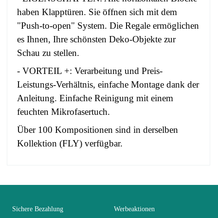
haben Klapptüren. Sie öffnen sich mit dem
"Push-to-open" System. Die Regale ermöglichen
es Ihnen, Ihre schönsten Deko-Objekte zur
Schau zu stellen.
- VORTEIL +: Verarbeitung und Preis-
Leistungs-Verhältnis, einfache Montage dank der
Anleitung. Einfache Reinigung mit einem
feuchten Mikrofasertuch.
Über 100 Kompositionen sind in derselben
Kollektion (FLY) verfügbar.
No comment at this time.
EAN
3664573034694
You Must Login To Review
Alter
Erwachsener
Sichere Bezahlung
Werbeaktionen