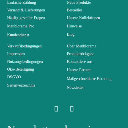
Einfache Zahlung
Neue Produkte
Versand & Lieferungen
Bestseller
Kollektion
FLY
Häufig gestellte Fragen
Unsere Kollektionen
Meublorama Pro
Hinweise
Farben
Schwarz
Blog
Kundendienst
Lieferzeiten (Anz.
Verkaufsbedingungen
Über Meublorama
21
Tage)
Impressum
Produktrückgabe
Nutzungsbedingungen
Kontaktiere uns
Abmessungen
L320xH180xP40
Öko-Beteiligung
Unsere Partner
DSGVO
Maßgeschneiderte Beratung
Seitenverzeichnis
Elektrisch
Nicht elektrisch
Newsletter
Stapelbar
Nicht stapelbar
Leicht zu pflegen
Vorstellungsgespräch
mit einem feuchten