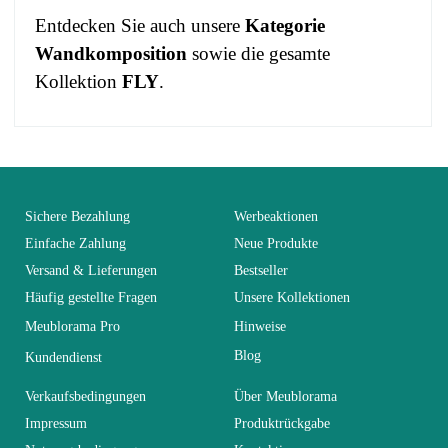
Entdecken Sie auch unsere
Kategorie
Wandkomposition
sowie die gesamte
Kollektion
FLY
.
No comment at this time.
EAN
3664573034588
You Must Login To Review
Alter
Erwachsener
Sichere Bezahlung
Werbeaktionen
Einfache Zahlung
Neue Produkte
Versand & Lieferungen
Bestseller
Kollektion
FLY
Häufig gestellte Fragen
Unsere Kollektionen
Meublorama Pro
Hinweise
Farben
Weiß
Blog
Kundendienst
Lieferzeiten (Anz.
Verkaufsbedingungen
Über Meublorama
30
Tage)
Impressum
Produktrückgabe