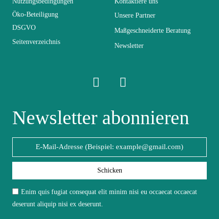
Nutzungsbedingungen
Kontaktiere uns
Abmessungen
L260xH190xP40
Öko-Beteiligung
Unsere Partner
DSGVO
Maßgeschneiderte Beratung
Seitenverzeichnis
Elektrisch
Elektrisch
Newsletter
Stapelbar
Nicht stapelbar
Leicht zu pflegen
Newsletter abonnieren
Vorstellungsgespräch
mit einem feuchten
Mikrofasertuch
Fest
Fest
Schicken
Garantie
2 Jahre
Enim quis fugiat consequat elit minim nisi eu occaecat occaecat
deserunt aliquip nisi ex deserunt.
Höhe
190