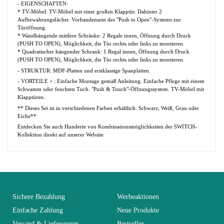
- EIGENSCHAFTEN:
* TV-Möbel: TV-Möbel mit einer großen Klapptür. Dahinter 2
Aufbewahrungsfächer. Vorhandensein des "Push to Open"-Systems zur
Türöffnung.
* Wandhängende mittlere Schränke: 2 Regale innen, Öffnung durch Druck
(PUSH TO OPEN), Möglichkeit, die Tür rechts oder links zu montieren.
* Quadratischer hängender Schrank: 1 Regal innen, Öffnung durch Druck
(PUSH TO OPEN), Möglichkeit, die Tür rechts oder links zu montieren.
- STRUKTUR: MDF-Platten und erstklassige Spanplatten.
- VORTEILE + : Einfache Montage gemäß Anleitung. Einfache Pflege mit einem
Schwamm oder feuchten Tuch. "Push & Touch"-Öffnungssystem. TV-Möbel mit
Klapptüren.
** Dieses Set ist in verschiedenen Farben erhältlich: Schwarz, Weiß, Grau oder
Eiche**
Entdecken Sie auch Hunderte von Kombinationsmöglichkeiten der SWITCH-
Kollektion direkt auf unserer Website
No comment at this time.
EAN
3664573034397
You Must Login To Review
Alter
Erwachsener
Sichere Bezahlung
Werbeaktionen
Einfache Zahlung
Neue Produkte
Versand & Lieferungen
Bestseller