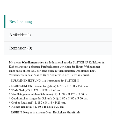
Beschreibung
Artikeldetails
Rezension
(0)
Mit dieser
Wandkomposition
im Industriestil aus der SWITCH IU-Kollektion in
Eichenfarbe mit gefrästen Türabschlüssen verleihen Sie Ihrem Wohnzimmer
einen ultra-chicen Stil, der ganz oben auf den neuesten Dekotrends liegt.
Vorhandensein des "Push to Open"-Systems in den Türen integriert.
- ZUSAMMENSETZUNG: 1 x komplettes Set SWITCH II
- ABMESSUNGEN: Gesamt (ungefähr) L 270 x H 160 x P 40 cm.
* TV-Möbel (x2): L 120 x H 30 x P 40 cm.
* Wandhängende mittlere Schränke (x2): L 30 x H 120 x P 30 cm.
* Quadratischer hängender Schrank (x1): L 60 x H 60 x P 30 cm.
* Großes Regal (x1): L 180 x H 1,8 x P 20 cm.
* Kleines Regal (x1): L 60 x H 1,8 x P 20 cm.
- FARBEN: Korpus in mattem Grau. Hochglanz-Graufinish.