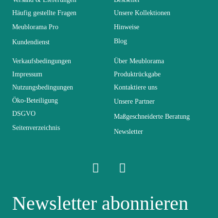
Kollektion
SWITCH
Häufig gestellte Fragen
Unsere Kollektionen
Meublorama Pro
Hinweise
Farben
Grau
Blog
Kundendienst
Lieferzeiten (Anz.
Verkaufsbedingungen
Über Meublorama
0
Tage)
Impressum
Produktrückgabe
Nutzungsbedingungen
Kontaktiere uns
Abmessungen
L270xH160xP40
Öko-Beteiligung
Unsere Partner
DSGVO
Maßgeschneiderte Beratung
Seitenverzeichnis
Elektrisch
Nicht elektrisch
Newsletter
Stapelbar
Nicht stapelbar
Leicht zu pflegen
Newsletter abonnieren
Vorstellungsgespräch
mit einem feuchten
Mikrofasertuch