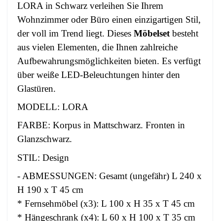
LORA in Schwarz verleihen Sie Ihrem
Wohnzimmer oder Büro einen einzigartigen Stil,
der voll im Trend liegt. Dieses
Möbelset
besteht
aus vielen Elementen, die Ihnen zahlreiche
Aufbewahrungsmöglichkeiten bieten. Es verfügt
über weiße LED-Beleuchtungen hinter den
Glastüren.
MODELL: LORA
FARBE: Korpus in Mattschwarz. Fronten in
Glanzschwarz.
STIL: Design
- ABMESSUNGEN: Gesamt (ungefähr) L 240 x
H 190 x T 45 cm
* Fernsehmöbel (x3): L 100 x H 35 x T 45 cm
* Hängeschrank (x4): L 60 x H 100 x T 35 cm