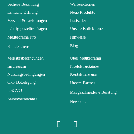
You Must Login To Review
Alter
Erwachsener
Sichere Bezahlung
Werbeaktionen
Einfache Zahlung
Neue Produkte
Versand & Lieferungen
Bestseller
Kollektion
LORA
Häufig gestellte Fragen
Unsere Kollektionen
Meublorama Pro
Hinweise
Farben
Schwarz
Blog
Kundendienst
Lieferzeiten (Anz.
Verkaufsbedingungen
Über Meublorama
21
Tage)
Impressum
Produktrückgabe
Nutzungsbedingungen
Kontaktiere uns
Abmessungen
L300xH190xP45
Öko-Beteiligung
Unsere Partner
DSGVO
Maßgeschneiderte Beratung
Seitenverzeichnis
Elektrisch
Elektrisch
Newsletter
Stapelbar
Nicht stapelbar