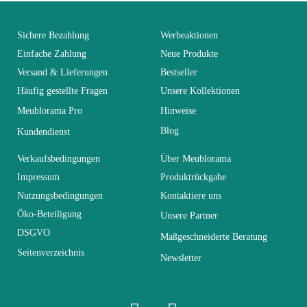
You Must Login To Review
Alter
Erwachsener
Sichere Bezahlung
Werbeaktionen
Einfache Zahlung
Neue Produkte
Versand & Lieferungen
Bestseller
Kollektion
FLY
Häufig gestellte Fragen
Unsere Kollektionen
Meublorama Pro
Hinweise
Farben
Schwarz
Blog
Kundendienst
Lieferzeiten (Anz.
Verkaufsbedingungen
Über Meublorama
21
Tage)
Impressum
Produktrückgabe
Nutzungsbedingungen
Kontaktiere uns
Abmessungen
L210xH190xP40
Öko-Beteiligung
Unsere Partner
DSGVO
Maßgeschneiderte Beratung
Seitenverzeichnis
Elektrisch
Elektrisch
Newsletter
Stapelbar
Nicht stapelbar