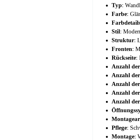
Typ
: Wand
Farbe
: Gl
Farbdetail
Stil
: Moder
Struktur
: 
Fronten
: M
Rückseite
:
Anzahl der
Anzahl de
Anzahl de
Anzahl der
Anzahl der
Öffnungss
Montagear
Pflege
: Sc
Montage
: 