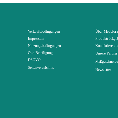
SWITCH
Schwarz
Verkaufsbedingungen
Über Meublor
Impressum
Produktrückga
(Anz. Tage)
21
Nutzungsbedingungen
Kontaktiere un
Öko-Beteiligung
Unsere Partner
n
130x110x30
DSGVO
Maßgeschneide
Seitenverzeichnis
Newsletter
Nicht elektrisch
Nicht stapelbar
gespräch
Leicht zu pflegen mit einem feuchten Mikr