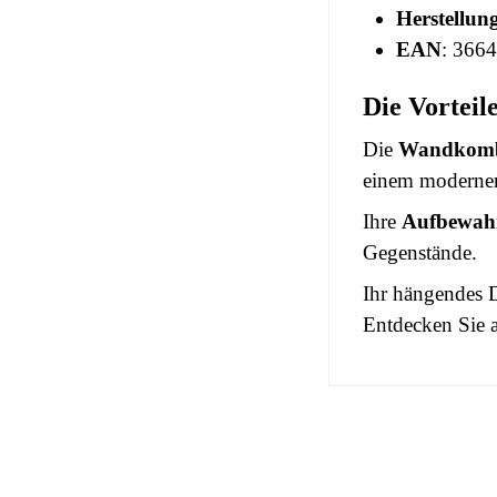
Herstellun
EAN
: 366
Die Vortei
Die
Wandkomb
einem modernen
Ihre
Aufbewah
Gegenstände.
Ihr hängendes D
Entdecken Sie 
No comment at
EAN
You Must Logi
Alter