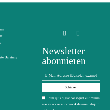
ama
be
s
Newsletter
abonnieren
rte Beratung
Schicken
ofasertuch
Enim quis fugiat consequat elit minim
nisi eu occaecat occaecat deserunt aliquip