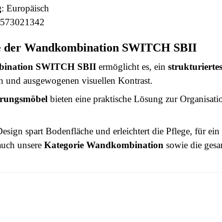
g
: Europäisch
4573021342
le der Wandkombination SWITCH SBII
ination SWITCH SBII
ermöglicht es, ein
strukturiert
 und ausgewogenen visuellen Kontrast.
rungsmöbel
bieten eine praktische Lösung zur Organisati
esign spart Bodenfläche und erleichtert die Pflege, für ein
auch unsere
Kategorie Wandkombination
sowie die gesa
 this time.
3664573021342
n To Review
Erwachsener