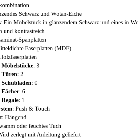
kombination
änzendes Schwarz und Wotan-Eiche
s
: Ein Möbelstück in glänzendem Schwarz und eines in W
n und kontrastreich
Laminat-Spanplatten
itteldichte Faserplatten (MDF)
 Holzfaserplatten
 Möbelstücke
: 3
r Türen
: 2
r Schubladen
: 0
 Fächer
: 6
 Regale
: 1
ystem
: Push & Touch
t
: Hängend
hwamm oder feuchtes Tuch
Wird zerlegt mit Anleitung geliefert