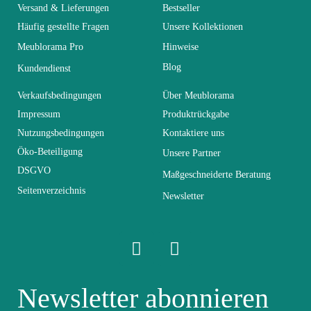
Versand & Lieferungen
Bestseller
Kollektion
SWITCH
Häufig gestellte Fragen
Unsere Kollektionen
Meublorama Pro
Hinweise
Farben
Braun - Holz
Blog
Kundendienst
Lieferzeiten (Anz.
Verkaufsbedingungen
Über Meublorama
0
Tage)
Impressum
Produktrückgabe
Nutzungsbedingungen
Kontaktiere uns
Abmessungen
130x110x30
Öko-Beteiligung
Unsere Partner
DSGVO
Maßgeschneiderte Beratung
Seitenverzeichnis
Elektrisch
Nicht elektrisch
Newsletter
Stapelbar
Nicht stapelbar
Leicht zu pflegen
Newsletter abonnieren
Vorstellungsgespräch
mit einem feuchten
Mikrofasertuch