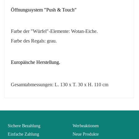
Öffnungssystem "Push & Touch"
Farbe der "Würfel"-Elemente:
Wotan-Eiche.
Farbe des Regals: grau.
Europäische Herstellung.
Gesamtabmessungen: L. 130 x T. 30 x H. 110 cm
No comment at this time.
EAN
3664573021199
You Must Login To Review
Alter
Erwachsener
Sichere Bezahlung
Werbeaktionen
Einfache Zahlung
Neue Produkte