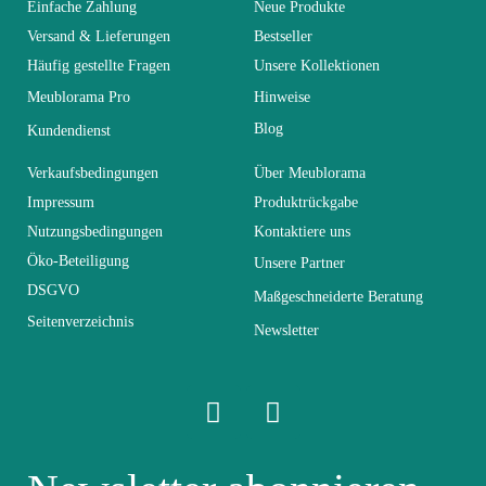
Einfache Zahlung
Neue Produkte
Versand & Lieferungen
Bestseller
Kollektion
SWITCH
Häufig gestellte Fragen
Unsere Kollektionen
Meublorama Pro
Hinweise
Farben
Schwarz
Blog
Kundendienst
Lieferzeiten (Anz.
Verkaufsbedingungen
Über Meublorama
0
Tage)
Impressum
Produktrückgabe
Nutzungsbedingungen
Kontaktiere uns
Abmessungen
130x110x30
Öko-Beteiligung
Unsere Partner
DSGVO
Maßgeschneiderte Beratung
Seitenverzeichnis
Elektrisch
Nicht elektrisch
Newsletter
Stapelbar
Nicht stapelbar
Leicht zu pflegen
Vorstellungsgespräch
mit einem feuchten