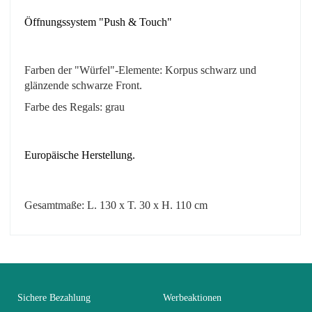
Öffnungssystem "Push & Touch"
Farben der "Würfel"-Elemente:
Korpus schwarz und
glänzende schwarze Front.
Farbe des Regals: grau
Europäische Herstellung.
Gesamtmaße: L. 130 x T. 30 x H. 110 cm
No comment at this time.
EAN
3664573021144
You Must Login To Review
Alter
Erwachsener
Sichere Bezahlung
Werbeaktionen