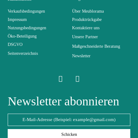
Lieferzeiten (Anz.
Verkaufsbedingungen
Über Meublorama
21
Tage)
Impressum
Produktrückgabe
Nutzungsbedingungen
Kontaktiere uns
Abmessungen
330x150x40
Öko-Beteiligung
Unsere Partner
DSGVO
Maßgeschneiderte Beratung
Seitenverzeichnis
Elektrisch
Elektrisch
Newsletter
Stapelbar
Nicht stapelbar
Leicht zu pflegen
Newsletter abonnieren
Vorstellungsgespräch
mit einem feuchten
Mikrofasertuch
Fest
Fest
Schicken