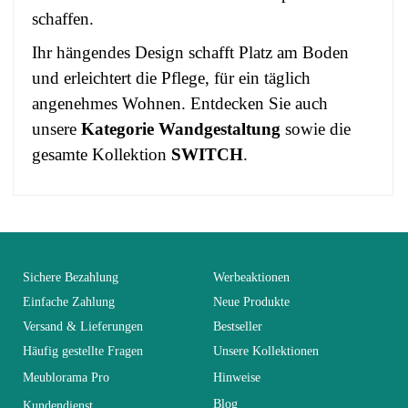
schaffen.
Ihr hängendes Design schafft Platz am Boden
und erleichtert die Pflege, für ein täglich
angenehmes Wohnen. Entdecken Sie auch
unsere
Kategorie Wandgestaltung
sowie die
gesamte Kollektion
SWITCH
.
No comment at this time.
EAN
3664573020994
You Must Login To Review
Alter
Erwachsener
Sichere Bezahlung
Werbeaktionen
Einfache Zahlung
Neue Produkte
Versand & Lieferungen
Bestseller
Kollektion
SWITCH
Häufig gestellte Fragen
Unsere Kollektionen
Meublorama Pro
Hinweise
Farben
Weiß
Blog
Kundendienst