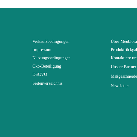
SWITCH
Braun - Holz
Verkaufsbedingungen
Über Meublor
Impressum
Produktrückga
(Anz. Tage)
21
Nutzungsbedingungen
Kontaktiere un
Öko-Beteiligung
Unsere Partner
n
330x150x40
DSGVO
Maßgeschneide
Seitenverzeichnis
Newsletter
Elektrisch
Nicht stapelbar
gespräch
Leicht zu pflegen mit einem feuchten Mikr