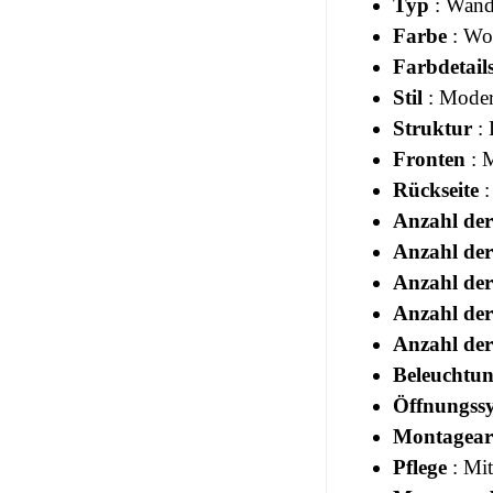
Typ
: Wand
Farbe
: Wo
Farbdetail
Stil
: Moder
Struktur
: 
Fronten
: M
Rückseite
:
Anzahl der
Anzahl de
Anzahl de
Anzahl der
Anzahl der
Beleuchtu
Öffnungss
Montagear
Pflege
: Mi