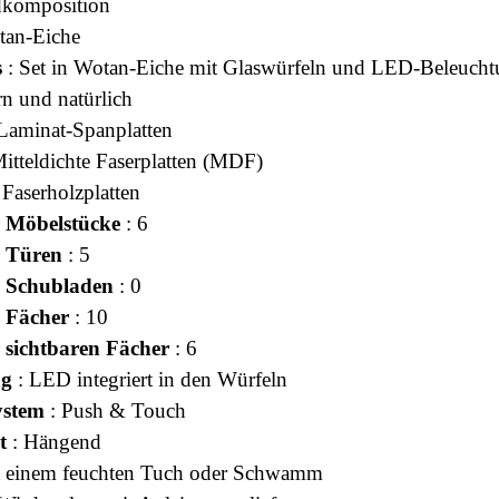
komposition
tan-Eiche
s
: Set in Wotan-Eiche mit Glaswürfeln und LED-Beleuch
n und natürlich
Laminat-Spanplatten
itteldichte Faserplatten (MDF)
 Faserholzplatten
 Möbelstücke
: 6
r Türen
: 5
r Schubladen
: 0
 Fächer
: 10
 sichtbaren Fächer
: 6
ng
: LED integriert in den Würfeln
ystem
: Push & Touch
t
: Hängend
t einem feuchten Tuch oder Schwamm