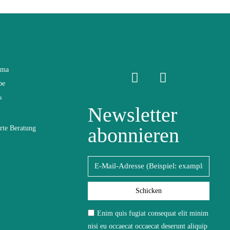
ama
be
s
Newsletter
abonnieren
rte Beratung
Schicken
ofasertuch
Enim quis fugiat consequat elit minim
nisi eu occaecat occaecat deserunt aliquip