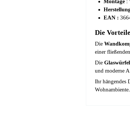
Montage
: 
Herstellun
EAN :
366
Die Vortei
Die
Wandkomp
einer fließende
Die
Glaswürfe
und moderne A
Ihr hängendes D
Wohnambiente. 
No comment at
EAN
You Must Logi
Alter