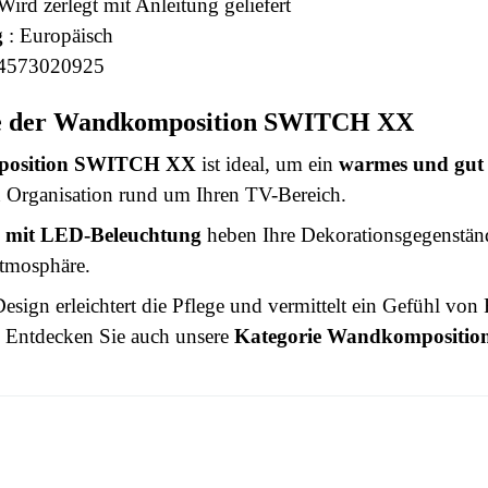
Wird zerlegt mit Anleitung geliefert
g
: Europäisch
4573020925
le der Wandkomposition SWITCH XX
osition SWITCH XX
ist ideal, um ein
warmes und gut 
n Organisation rund um Ihren TV-Bereich.
l mit LED-Beleuchtung
heben Ihre Dekorationsgegenstände
tmosphäre.
esign erleichtert die Pflege und vermittelt ein Gefühl von
Entdecken Sie auch unsere
Kategorie Wandkompositio
 this time.
3664573020925
n To Review
Erwachsener