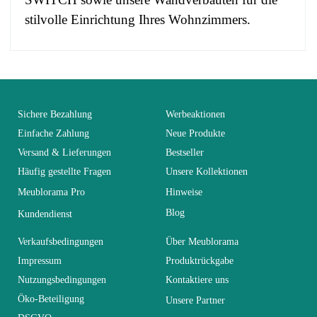
stilvolle Einrichtung Ihres Wohnzimmers.
No comment at this time.
EAN
3664573020574
You Must Login To Review
Alter
Erwachsener
Sichere Bezahlung
Werbeaktionen
Einfache Zahlung
Neue Produkte
Versand & Lieferungen
Bestseller
Kollektion
SWITCH
Häufig gestellte Fragen
Unsere Kollektionen
Meublorama Pro
Hinweise
Farben
Schwarz
Blog
Kundendienst
Lieferzeiten (Anz.
Verkaufsbedingungen
Über Meublorama
21
Tage)
Impressum
Produktrückgabe
Nutzungsbedingungen
Kontaktiere uns
Abmessungen
280x180x40
Öko-Beteiligung
Unsere Partner