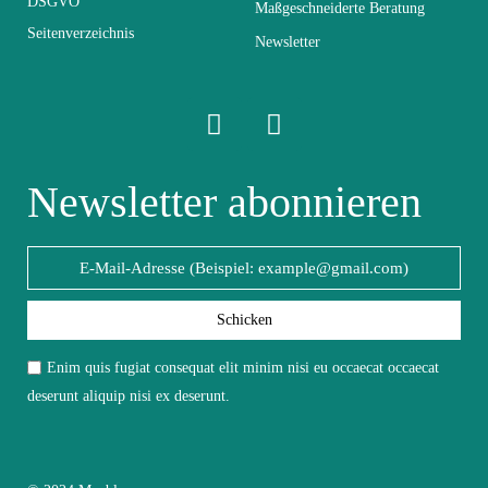
DSGVO
Maßgeschneiderte Beratung
Seitenverzeichnis
Elektrisch
Elektrisch
Newsletter
Stapelbar
Nicht stapelbar
Leicht zu pflegen
Newsletter abonnieren
Vorstellungsgespräch
mit einem feuchten
Mikrofasertuch
Fest
Fest
Schicken
Garantie
2 Jahre
Enim quis fugiat consequat elit minim nisi eu occaecat occaecat
deserunt aliquip nisi ex deserunt.
Höhe
180
Breite
40