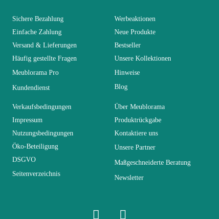
You Must Login To Review
Alter
Erwachsener
Sichere Bezahlung
Werbeaktionen
Einfache Zahlung
Neue Produkte
Versand & Lieferungen
Bestseller
Kollektion
SWITCH
Häufig gestellte Fragen
Unsere Kollektionen
Meublorama Pro
Hinweise
Farben
Grau
Blog
Kundendienst
Lieferzeiten (Anz.
Verkaufsbedingungen
Über Meublorama
0
Tage)
Impressum
Produktrückgabe
Nutzungsbedingungen
Kontaktiere uns
Abmessungen
340x150x40
Öko-Beteiligung
Unsere Partner
DSGVO
Maßgeschneiderte Beratung
Seitenverzeichnis
Elektrisch
Elektrisch
Newsletter
Stapelbar
Nicht stapelbar