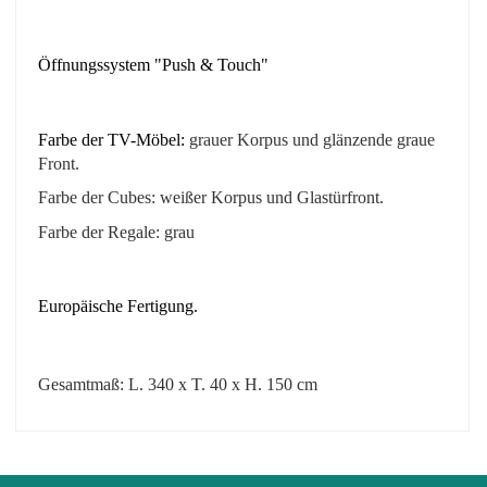
Öffnungssystem "Push & Touch"
Farbe der TV-Möbel:
grauer Korpus
und glänzende graue
Front.
Farbe der Cubes:
weißer Korpus und
Glastürfront.
Farbe der Regale: grau
Europäische Fertigung.
Gesamtmaß: L. 340 x T. 40 x H. 150 cm
No comment at this time.
EAN
3664573020475