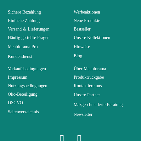
You Must Login To Review
Alter
Erwachsener
Sichere Bezahlung
Werbeaktionen
Einfache Zahlung
Neue Produkte
Versand & Lieferungen
Bestseller
Kollektion
SWITCH
Häufig gestellte Fragen
Unsere Kollektionen
Meublorama Pro
Hinweise
Farben
Grau
Blog
Kundendienst
Lieferzeiten (Anz.
Verkaufsbedingungen
Über Meublorama
0
Tage)
Impressum
Produktrückgabe
Nutzungsbedingungen
Kontaktiere uns
Abmessungen
340x150x40
Öko-Beteiligung
Unsere Partner
DSGVO
Maßgeschneiderte Beratung
Seitenverzeichnis
Elektrisch
Elektrisch
Newsletter
Stapelbar
Nicht stapelbar