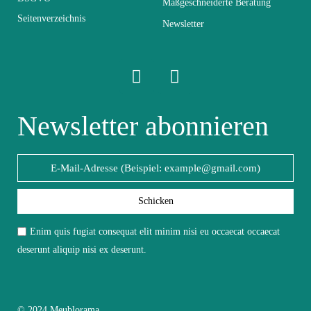
Maßgeschneiderte Beratung
Seitenverzeichnis
Elektrisch
Elektrisch
Newsletter
Stapelbar
Nicht stapelbar
Leicht zu pflegen
Newsletter abonnieren
Vorstellungsgespräch
mit einem feuchten
Mikrofasertuch
Fest
Fest
Schicken
Garantie
2 Jahre
Enim quis fugiat consequat elit minim nisi eu occaecat occaecat
deserunt aliquip nisi ex deserunt.
Höhe
150
Breite
40
© 2024 Meublorama.