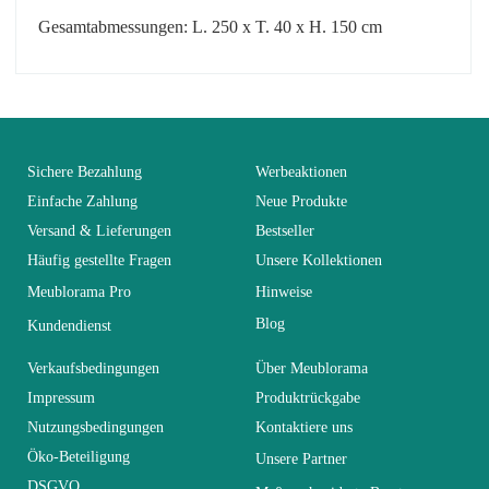
Gesamtabmessungen: L. 250 x T. 40 x H. 150 cm
No comment at this time.
EAN
3664573020161
You Must Login To Review
Alter
Erwachsener
Sichere Bezahlung
Werbeaktionen
Einfache Zahlung
Neue Produkte
Versand & Lieferungen
Bestseller
Kollektion
SWITCH
Häufig gestellte Fragen
Unsere Kollektionen
Meublorama Pro
Hinweise
Farben
Schwarz
Blog
Kundendienst
Lieferzeiten (Anz.
Verkaufsbedingungen
Über Meublorama
0
Tage)
Impressum
Produktrückgabe
Nutzungsbedingungen
Kontaktiere uns
Abmessungen
250x150x40
Öko-Beteiligung
Unsere Partner
DSGVO