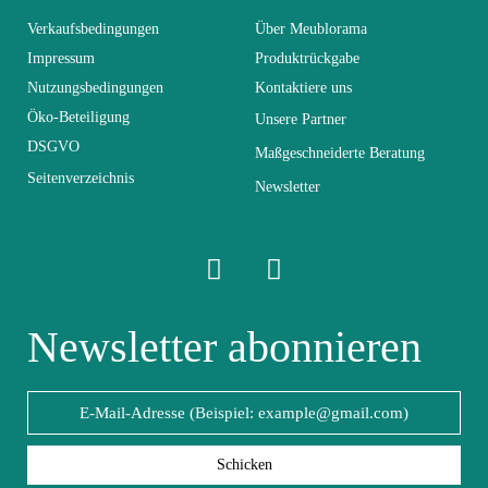
Lieferzeiten (Anz.
Verkaufsbedingungen
Über Meublorama
21
Tage)
Impressum
Produktrückgabe
Nutzungsbedingungen
Kontaktiere uns
Abmessungen
330x160x40
Öko-Beteiligung
Unsere Partner
DSGVO
Maßgeschneiderte Beratung
Seitenverzeichnis
Elektrisch
Elektrisch
Newsletter
Stapelbar
Nicht stapelbar
Leicht zu pflegen
Newsletter abonnieren
Vorstellungsgespräch
mit einem feuchten
Mikrofasertuch
Fest
Fest
Schicken