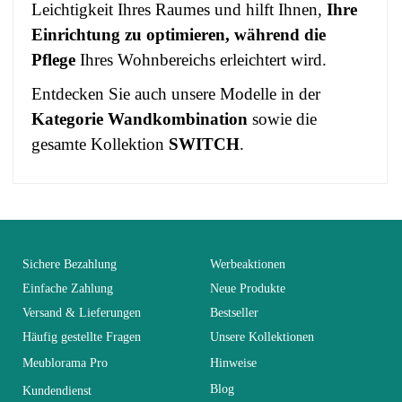
Leichtigkeit Ihres Raumes und hilft Ihnen,
Ihre
Einrichtung zu optimieren, während die
Pflege
Ihres Wohnbereichs erleichtert wird.
Entdecken Sie auch unsere Modelle in der
Kategorie Wandkombination
sowie die
gesamte Kollektion
SWITCH
.
No comment at this time.
EAN
3664573019790
You Must Login To Review
Alter
Erwachsener
Sichere Bezahlung
Werbeaktionen
Einfache Zahlung
Neue Produkte
Versand & Lieferungen
Bestseller
Kollektion
SWITCH
Häufig gestellte Fragen
Unsere Kollektionen
Meublorama Pro
Hinweise
Farben
Braun - Holz
Blog
Kundendienst