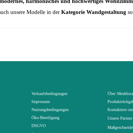
modernes, harmonisches und hochwertiges Wohnzimm
auch unsere Modelle in der
Kategorie Wandgestaltung
so
 this time.
3664573019479
n To Review
Erwachsener
SWITCH
Weiß
Verkaufsbedingungen
Über Meublor
Impressum
Produktrückga
(Anz. Tage)
21
Nutzungsbedingungen
Kontaktiere un
Öko-Beteiligung
Unsere Partner
n
330x160x40
DSGVO
Maßgeschneide