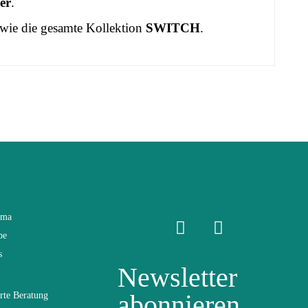
er
.
wie die gesamte Kollektion
SWITCH
.
ama
be
s
Newsletter
abonnieren
rte Beratung