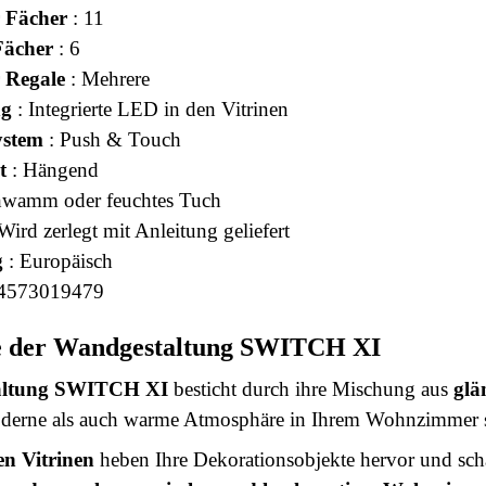
 Fächer
: 11
Fächer
: 6
 Regale
: Mehrere
ng
: Integrierte LED in den Vitrinen
ystem
: Push & Touch
t
: Hängend
hwamm oder feuchtes Tuch
Wird zerlegt mit Anleitung geliefert
g
: Europäisch
4573019479
le der Wandgestaltung SWITCH XI
altung SWITCH XI
besticht durch ihre Mischung aus
glä
derne als auch warme Atmosphäre in Ihrem Wohnzimmer s
en Vitrinen
heben Ihre Dekorationsobjekte hervor und schaf