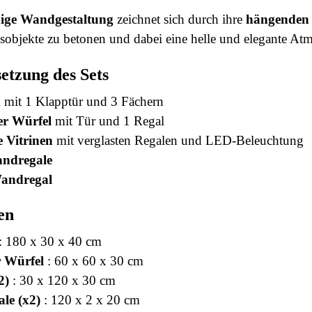
dige Wandgestaltung
zeichnet sich durch ihre
hängenden 
sobjekte zu betonen und dabei eine helle und elegante At
tzung des Sets
k
mit 1 Klapptür und 3 Fächern
er Würfel
mit Tür und 1 Regal
 Vitrinen
mit verglasten Regalen und LED-Beleuchtung
andregale
Wandregal
en
: 180 x 30 x 40 cm
 Würfel
: 60 x 60 x 30 cm
2)
: 30 x 120 x 30 cm
le (x2)
: 120 x 2 x 20 cm