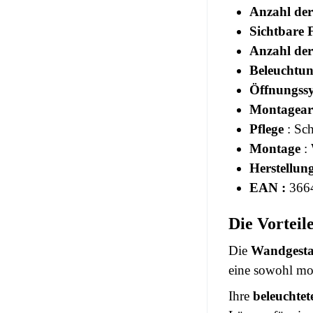
Anzahl der
Sichtbare 
Anzahl der
Beleuchtu
Öffnungss
Montagear
Pflege
: Sc
Montage
: 
Herstellun
EAN :
366
Die Vortei
Die
Wandgest
eine sowohl mo
Ihre
beleuchtet