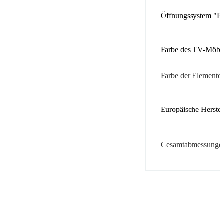
Öffnungssystem "
Farbe des TV-Möb
Farbe der Element
Europäische Herste
Gesamtabmessungen
No comment at
EAN
You Must Logi
Alter