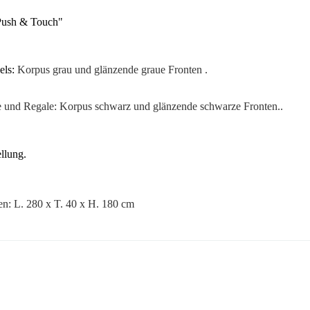
Push & Touch"
els:
Korpus
grau
und glänzende graue Fronten
.
e und Regale: Korpus schwarz
und glänzende schwarze Fronten
.
.
llung.
: L. 280 x T. 40 x H. 180 cm
 this time.
3664573017536
n To Review
Erwachsener