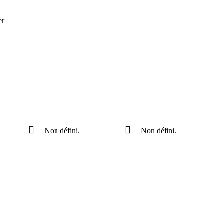
er
Non défini.
Non défini.