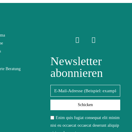
ama
be
s
Newsletter
abonnieren
rte Beratung
Schicken
ofasertuch
Enim quis fugiat consequat elit minim
nisi eu occaecat occaecat deserunt aliquip