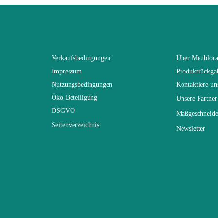
SWITCH
Grau
Verkaufsbedingungen
Über Meublor
Impressum
Produktrückga
(Anz. Tage)
0
Nutzungsbedingungen
Kontaktiere un
Öko-Beteiligung
Unsere Partner
n
280x180x40
DSGVO
Maßgeschneide
Seitenverzeichnis
Newsletter
Nicht elektrisch
Nicht stapelbar
gespräch
Leicht zu pflegen mit einem feuchten Mikr