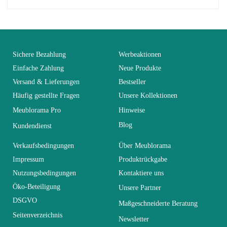
No comment at this time.
EAN
3664573017529
You Must Login To Review
Alter
Erwachsener
Sichere Bezahlung
Werbeaktionen
Einfache Zahlung
Neue Produkte
Versand & Lieferungen
Bestseller
Kollektion
SWITCH
Häufig gestellte Fragen
Unsere Kollektionen
Meublorama Pro
Hinweise
Farben
Schwarz
Blog
Kundendienst
Lieferzeiten (Anz.
Verkaufsbedingungen
Über Meublorama
0
Tage)
Impressum
Produktrückgabe
Nutzungsbedingungen
Kontaktiere uns
Abmessungen
280x180x40
Öko-Beteiligung
Unsere Partner
DSGVO
Maßgeschneiderte Beratung
Seitenverzeichnis
Elektrisch
Nicht elektrisch
Newsletter